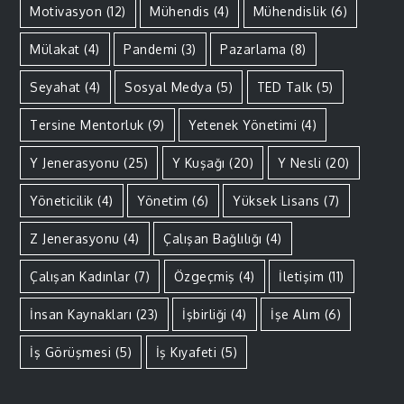
Motivasyon
(12)
Mühendis
(4)
Mühendislik
(6)
Mülakat
(4)
Pandemi
(3)
Pazarlama
(8)
Seyahat
(4)
Sosyal Medya
(5)
TED Talk
(5)
Tersine Mentorluk
(9)
Yetenek Yönetimi
(4)
Y Jenerasyonu
(25)
Y Kuşağı
(20)
Y Nesli
(20)
Yöneticilik
(4)
Yönetim
(6)
Yüksek Lisans
(7)
Z Jenerasyonu
(4)
Çalışan Bağlılığı
(4)
Çalışan Kadınlar
(7)
Özgeçmiş
(4)
İletişim
(11)
İnsan Kaynakları
(23)
İşbirliği
(4)
İşe Alım
(6)
İş Görüşmesi
(5)
İş Kıyafeti
(5)