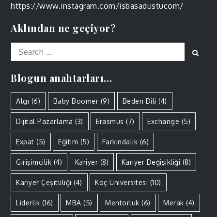
https://www.instagram.com/isbasadustucom/
Aklından ne geçiyor?
Search
Sear
for:
Blogun anahtarları…
Algı
(6)
Baby Boomer
(9)
Beden Dili
(4)
Dijital Pazarlama
(3)
Erasmus
(7)
Exchange
(5)
Expat
(5)
Eğitim
(5)
Farkındalık
(6)
Girişimcilik
(4)
Kariyer
(8)
Kariyer Değişikliği
(8)
Kariyer Çeşitliliği
(4)
Koç Üniversitesi
(10)
Liderlik
(16)
MBA
(5)
Mentorluk
(6)
Merak
(4)