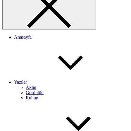
Anasayfa
Yazılar
Aklın
Görüntün
Ruhun