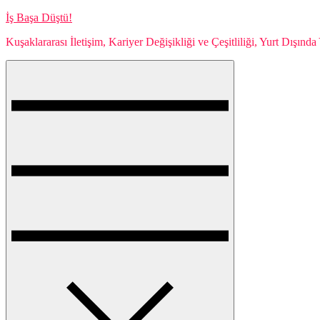
Skip
İş Başa Düştü!
to
Kuşaklararası İletişim, Kariyer Değişikliği ve Çeşitliliği, Yurt Dışın
content
Menu