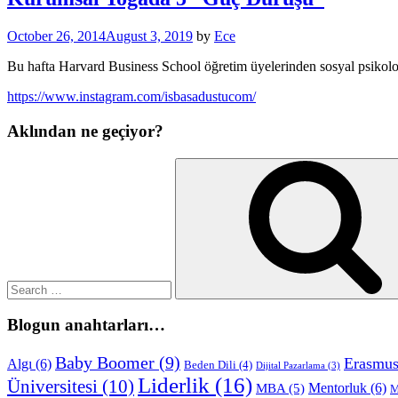
October 26, 2014
August 3, 2019
by
Ece
Bu hafta Harvard Business School öğretim üyelerinden sosyal psikol
https://www.instagram.com/isbasadustucom/
Aklından ne geçiyor?
Search
for:
Blogun anahtarları…
Baby Boomer
(9)
Erasmu
Algı
(6)
Beden Dili
(4)
Dijital Pazarlama
(3)
Liderlik
(16)
Üniversitesi
(10)
Mentorluk
(6)
MBA
(5)
M