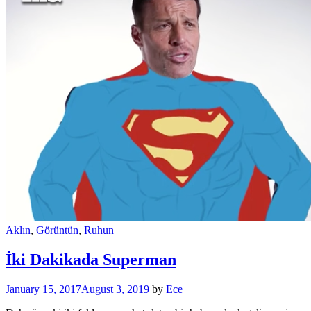
Aklın
,
Görüntün
,
Ruhun
İki Dakikada Superman
January 15, 2017
August 3, 2019
by
Ece