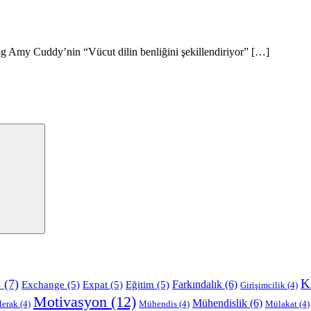
og Amy Cuddy’nin “Vücut dilin benliğini şekillendiriyor” […]
Search
K
s
(7)
Farkındalık
(6)
Exchange
(5)
Expat
(5)
Eğitim
(5)
Girişimcilik
(4)
Motivasyon
(12)
Mühendislik
(6)
erak
(4)
Mühendis
(4)
Mülakat
(4)