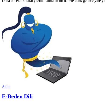
Daha önceki iki faklı yazımı hatırlatan bir habere denk gelince yine
Aklın
E-Beden Dili