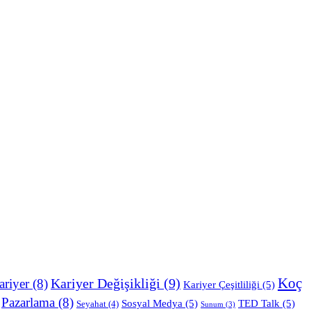
Koç
Kariyer Değişikliği
(9)
ariyer
(8)
Kariyer Çeşitliliği
(5)
Pazarlama
(8)
Sosyal Medya
(5)
TED Talk
(5)
Seyahat
(4)
Sunum
(3)