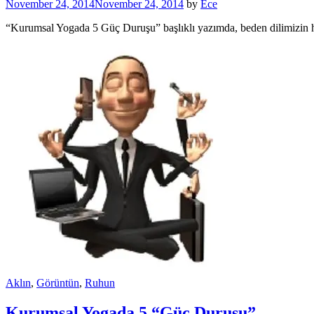
November 24, 2014
November 24, 2014
by
Ece
“Kurumsal Yogada 5 Güç Duruşu” başlıklı yazımda, beden dilimizin 
Aklın
,
Görüntün
,
Ruhun
Kurumsal Yogada 5 “Güç Duruşu”