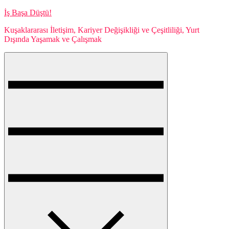
Skip
İş Başa Düştü!
to
Kuşaklararası İletişim, Kariyer Değişikliği ve Çeşitliliği, Yurt
content
Dışında Yaşamak ve Çalışmak
Menu