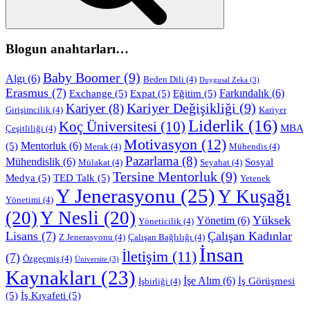
Blogun anahtarları…
Baby Boomer
(9)
Algı
(6)
Beden Dili
(4)
Duygusal Zeka
(3)
Erasmus
(7)
Farkındalık
(6)
Exchange
(5)
Expat
(5)
Eğitim
(5)
Kariyer Değişikliği
(9)
Kariyer
(8)
Girişimcilik
(4)
Kariyer
Liderlik
(16)
Koç Üniversitesi
(10)
MBA
Çeşitliliği
(4)
Motivasyon
(12)
Mentorluk
(6)
(5)
Merak
(4)
Mühendis
(4)
Pazarlama
(8)
Mühendislik
(6)
Sosyal
Mülakat
(4)
Seyahat
(4)
Tersine Mentorluk
(9)
Medya
(5)
TED Talk
(5)
Yetenek
Y Jenerasyonu
(25)
Y Kuşağı
Yönetimi
(4)
(20)
Y Nesli
(20)
Yüksek
Yönetim
(6)
Yöneticilik
(4)
Lisans
(7)
Çalışan Kadınlar
Z Jenerasyonu
(4)
Çalışan Bağlılığı
(4)
İnsan
İletişim
(11)
(7)
Özgeçmiş
(4)
Üniversite
(3)
Kaynakları
(23)
İşe Alım
(6)
İş Görüşmesi
İşbirliği
(4)
(5)
İş Kıyafeti
(5)