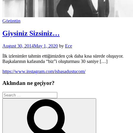
Görüntün
Giysiniz Sizsiniz…
August 30, 2014
May 1, 2020
by
Ece
İlk izlenimler tahmin ettiğimizden çok daha kısa sürede oluşuyor.
Başkalarının kafasında “biz”i oluşturması 30 saniye […]
https://www.instagram.com/isbasadustucom/
Aklından ne geçiyor?
Search
for:
Search