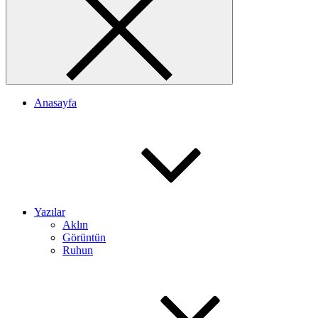
Anasayfa
Yazılar
Aklın
Görüntün
Ruhun