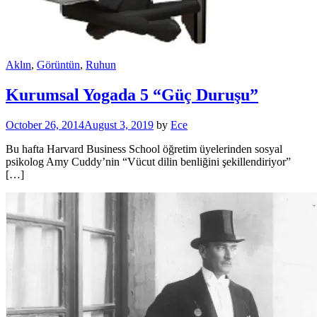
Aklın
,
Görüntün
,
Ruhun
Kurumsal Yogada 5 “Güç Duruşu”
October 26, 2014
August 3, 2019
by
Ece
Bu hafta Harvard Business School öğretim üyelerinden sosyal
psikolog Amy Cuddy’nin “Vücut dilin benliğini şekillendiriyor”
[…]