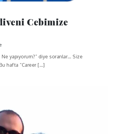
diveni Cebimize
e
 Ne yapıyorum?” diye soranlar… Size
Bu hafta “Career […]