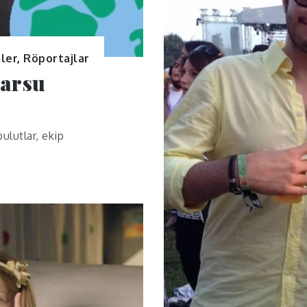
ler
,
Röportajlar
karsu
ulutlar, ekip