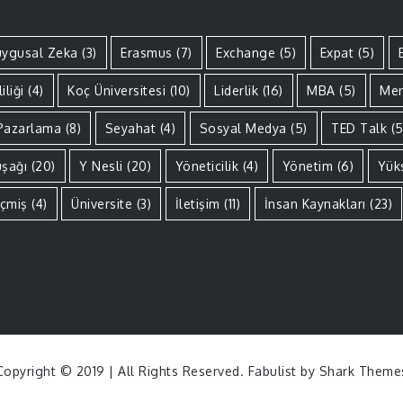
ygusal Zeka
(3)
Erasmus
(7)
Exchange
(5)
Expat
(5)
iliği
(4)
Koç Üniversitesi
(10)
Liderlik
(16)
MBA
(5)
Men
Pazarlama
(8)
Seyahat
(4)
Sosyal Medya
(5)
TED Talk
(5
uşağı
(20)
Y Nesli
(20)
Yöneticilik
(4)
Yönetim
(6)
Yük
çmiş
(4)
Üniversite
(3)
İletişim
(11)
İnsan Kaynakları
(23)
Copyright © 2019 | All Rights Reserved. Fabulist by
Shark Theme