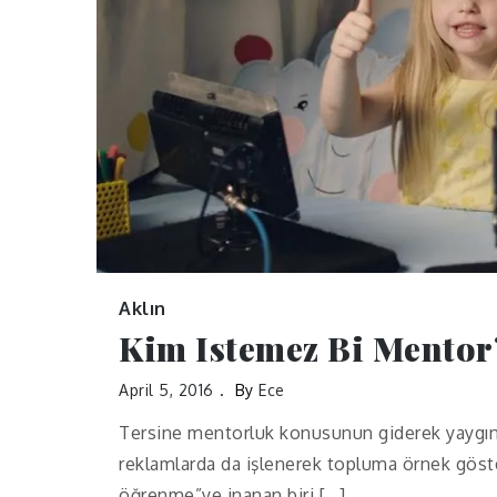
Aklın
Kim Istemez Bi Mentor
April 5, 2016
By
Ece
Tersine mentorluk konusunun giderek yaygın
reklamlarda da işlenerek topluma örnek göste
öğrenme”ye inanan biri […]