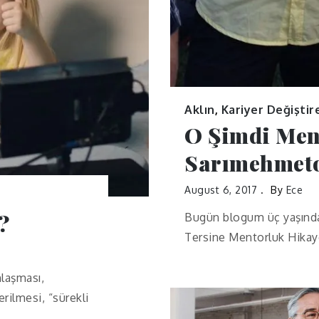
Aklın
,
Kariyer Değiştir
O Şimdi Men
Sarımehmet
August 6, 2017
By
Ece
?
Bugün blogum üç yaşında
Tersine Mentorluk Hikay
laşması,
rilmesi, “sürekli