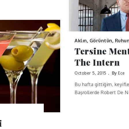
Aklın
,
Görüntün
,
Ruhu
Tersine Men
The Intern
October 5, 2015
By
Ece
Bu hafta gittiğim, keyifl
Başrollerde Robert De Ni
i