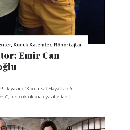
enler
,
Konuk Kalemler
,
Röportajlar
tor: Emir Can
oğlu
! İlk yazım “Kurumsal Hayattan 5
esi”, en çok okunan yazılardan […]