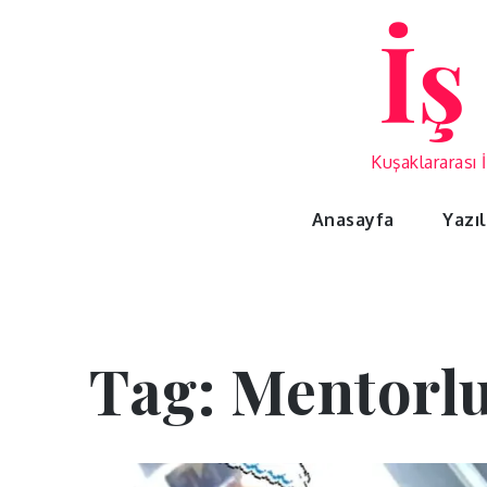
Skip
İş
to
content
Kuşaklararası 
Anasayfa
Yazı
Tag:
Mentorl