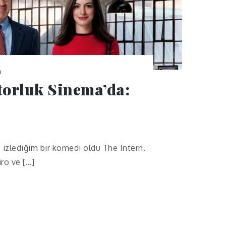
n
torluk Sinema’da:
e izlediğim bir komedi oldu The Intern.
ro ve […]