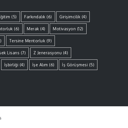
Eğitim
(5)
Farkındalık
(6)
Girişimcilik
(4)
torluk
(6)
Merak
(4)
Motivasyon
(12)
)
Tersine Mentorluk
(9)
sek Lisans
(7)
Z Jenerasyonu
(4)
İşbirliği
(4)
İşe Alım
(6)
İş Görüşmesi
(5)
s