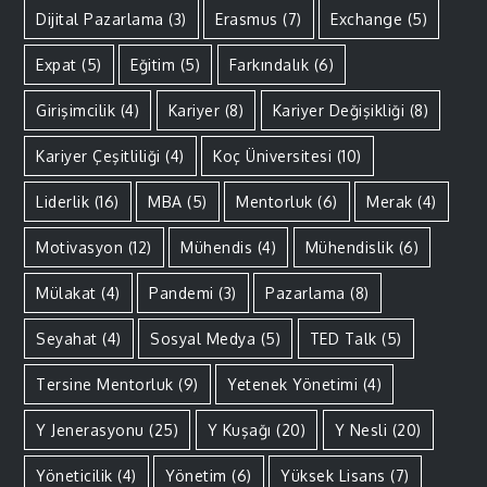
Dijital Pazarlama
(3)
Erasmus
(7)
Exchange
(5)
Expat
(5)
Eğitim
(5)
Farkındalık
(6)
Girişimcilik
(4)
Kariyer
(8)
Kariyer Değişikliği
(8)
Kariyer Çeşitliliği
(4)
Koç Üniversitesi
(10)
Liderlik
(16)
MBA
(5)
Mentorluk
(6)
Merak
(4)
Motivasyon
(12)
Mühendis
(4)
Mühendislik
(6)
Mülakat
(4)
Pandemi
(3)
Pazarlama
(8)
Seyahat
(4)
Sosyal Medya
(5)
TED Talk
(5)
Tersine Mentorluk
(9)
Yetenek Yönetimi
(4)
Y Jenerasyonu
(25)
Y Kuşağı
(20)
Y Nesli
(20)
Yöneticilik
(4)
Yönetim
(6)
Yüksek Lisans
(7)