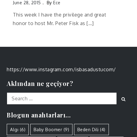
June 28, 2015
By
Ece
This week I have the privilege and great
honor to host Mr. Peter Fisk as […]
https://www.instagram.com/isbasadustucom/
Aklından ne geçiyor?
Search
Sear
for:
Blogun anahtarları…
Algı
(6)
Baby Boomer
(9)
Beden Dili
(4)