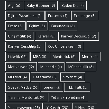
Algı
(6)
Baby Boomer
(9)
Beden Dili
(4)
Dijital Pazarlama
(3)
Erasmus
(7)
Exchange
(5)
Expat
(5)
Eğitim
(5)
Farkındalık
(6)
Girişimcilik
(4)
Kariyer
(8)
Kariyer Değişikliği
(9)
Kariyer Çeşitliliği
(5)
Koç Üniversitesi
(10)
Liderlik
(16)
MBA
(5)
Mentorluk
(6)
Merak
(4)
Motivasyon
(12)
Mühendis
(4)
Mühendislik
(6)
Mülakat
(4)
Pazarlama
(8)
Seyahat
(4)
Sosyal Medya
(5)
Sunum
(3)
TED Talk
(5)
Tersine Mentorluk
(9)
Yetenek Yönetimi
(4)
Y Jenerasyonu
(25)
Y Kuşağı
(20)
Y Nesli
(20)