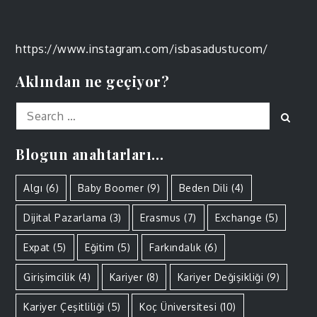
https://www.instagram.com/isbasadustucom/
Aklından ne geçiyor?
Search
Sear
for:
Blogun anahtarları…
Algı
(6)
Baby Boomer
(9)
Beden Dili
(4)
Dijital Pazarlama
(3)
Erasmus
(7)
Exchange
(5)
Expat
(5)
Eğitim
(5)
Farkındalık
(6)
Girişimcilik
(4)
Kariyer
(8)
Kariyer Değişikliği
(9)
Kariyer Çeşitliliği
(5)
Koç Üniversitesi
(10)