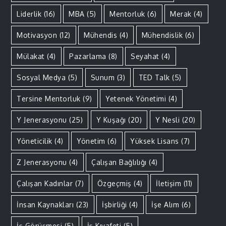
Liderlik
(16)
MBA
(5)
Mentorluk
(6)
Merak
(4)
Motivasyon
(12)
Mühendis
(4)
Mühendislik
(6)
Mülakat
(4)
Pazarlama
(8)
Seyahat
(4)
Sosyal Medya
(5)
Sunum
(3)
TED Talk
(5)
Tersine Mentorluk
(9)
Yetenek Yönetimi
(4)
Y Jenerasyonu
(25)
Y Kuşağı
(20)
Y Nesli
(20)
Yöneticilik
(4)
Yönetim
(6)
Yüksek Lisans
(7)
Z Jenerasyonu
(4)
Çalışan Bağlılığı
(4)
Çalışan Kadınlar
(7)
Özgeçmiş
(4)
İletişim
(11)
İnsan Kaynakları
(23)
İşbirliği
(4)
İşe Alım
(6)
İş Görüşmesi
(5)
İş Kıyafeti
(5)