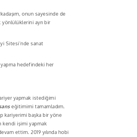
 arkadaşım, onun sayesinde de
yönlülüklerini ayrı bir
yi Sitesi’nde sanat
i yapma hedefindeki her
ariyer yapmak istediğimi
sans
eğitimimi tamamladım.
ıp kariyerimi başka bir yöne
n kendi işimi yapmak
devam ettim. 2019 yılında hobi