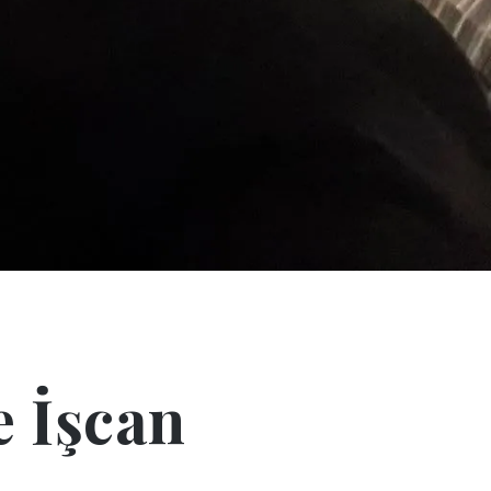
e İşcan