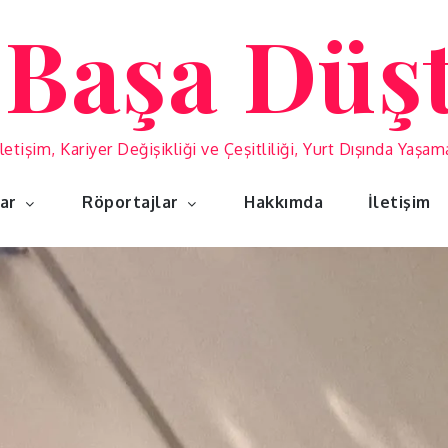
 Başa Düş
İletişim, Kariyer Değişikliği ve Çeşitliliği, Yurt Dışında Yaşa
lar
Röportajlar
Hakkımda
İletişim