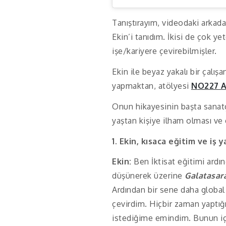
Tanıştırayım, videodaki arkada
Ekin’i tanıdım. İkisi de çok ye
işe/kariyere çevirebilmişler.
Ekin ile beyaz yakalı bir çalı
yapmaktan, atölyesi
N
O
227 
Onun hikayesinin başta sanatç
yaştan kişiye ilham olması ve 
1. Ekin, kısaca eğitim ve i
Ekin:
Ben İktisat eğitimi ard
düşünerek üzerine
Galatasara
Ardından bir sene daha global 
çevirdim. Hiçbir zaman yaptı
istediğime emindim. Bunun içi