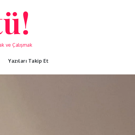
tü!
mak ve Çalışmak
Yazıları Takip Et