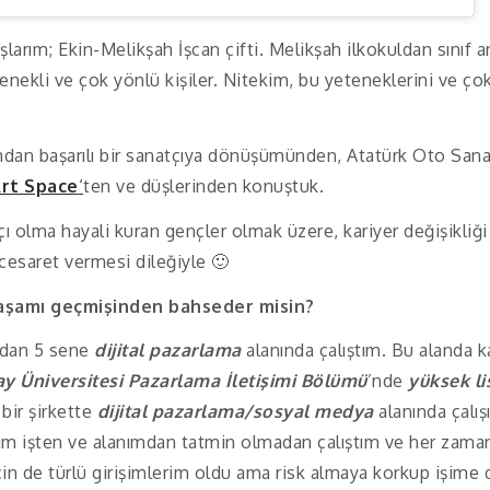
şlarım; Ekin-Melikşah İşcan çifti. Melikşah ilkokuldan sınıf
tenekli ve çok yönlü kişiler. Nitekim, bu yeteneklerini ve çok 
şandan başarılı bir sanatçıya dönüşümünden, Atatürk Oto Sana
Art Space
‘
ten ve düşlerinden konuştuk.
ı olma hayali kuran gençler olmak üzere, kariyer değişikliğ
cesaret vermesi dileğiyle 🙂
ş yaşamı geçmişinden bahseder misin?
ından 5 sene
dijital pazarlama
alanında çalıştım. Bu alanda k
y Üniversitesi Pazarlama İletişimi Bölümü
’nde
yüksek li
bir şirkette
dijital pazarlama/sosyal medya
alanında çalış
ğım işten ve alanımdan tatmin olmadan çalıştım ve her zama
n de türlü girişimlerim oldu ama risk almaya korkup işime 