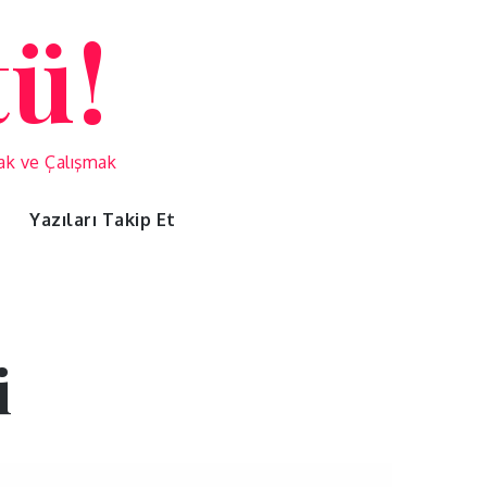
tü!
mak ve Çalışmak
Yazıları Takip Et
i