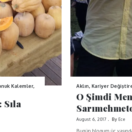
onuk Kalemler
,
Aklın
,
Kariyer Değiştir
O Şimdi Men
 Sıla
Sarımehmet
August 6, 2017
By
Ece
Bugün blogum üç yaşında