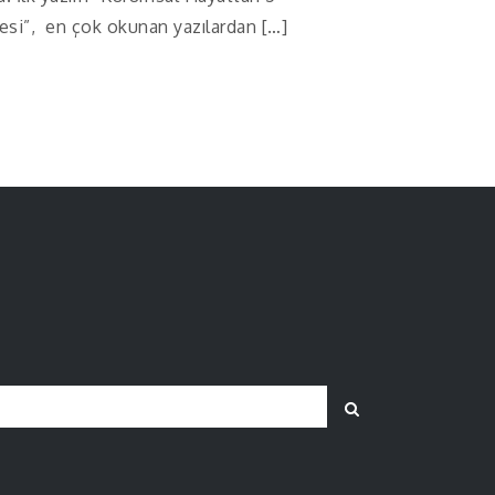
esi”, en çok okunan yazılardan […]
Search