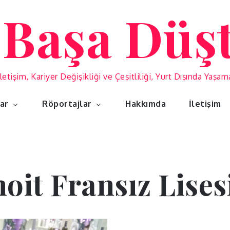
 Başa Düş
İletişim, Kariyer Değişikliği ve Çeşitliliği, Yurt Dışında Yaşa
lar
Röportajlar
Hakkımda
İletişim
oit Fransız Lises