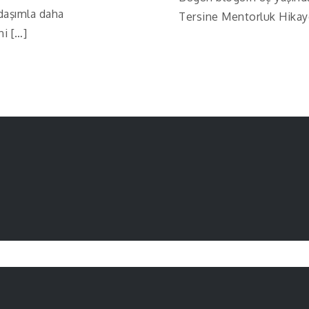
adaşımla daha
Tersine Mentorluk Hikay
ni […]