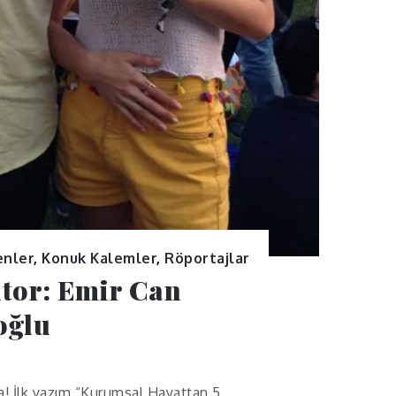
enler
,
Konuk Kalemler
,
Röportajlar
tor: Emir Can
oğlu
! İlk yazım “Kurumsal Hayattan 5