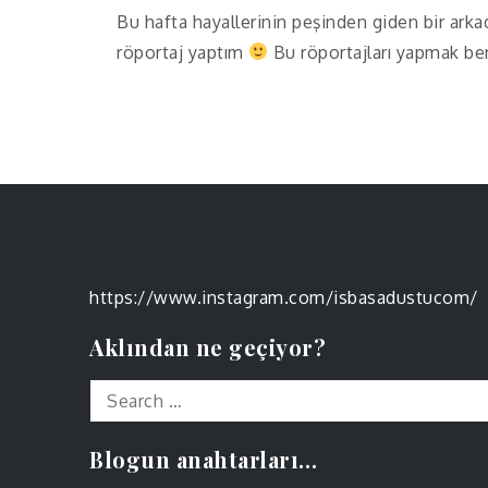
Bu hafta hayallerinin peşinden giden bir ark
röportaj yaptım
Bu röportajları yapmak be
https://www.instagram.com/isbasadustucom/
Aklından ne geçiyor?
Search
for:
Blogun anahtarları…