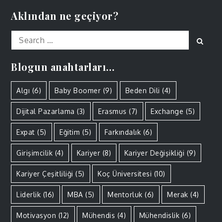
Aklından ne geçiyor?
Search
Sear
for:
Blogun anahtarları…
Algı
(6)
Baby Boomer
(9)
Beden Dili
(4)
Dijital Pazarlama
(3)
Erasmus
(7)
Exchange
(5)
Expat
(5)
Eğitim
(5)
Farkındalık
(6)
Girişimcilik
(4)
Kariyer
(8)
Kariyer Değişikliği
(9)
Kariyer Çeşitliliği
(5)
Koç Üniversitesi
(10)
Liderlik
(16)
MBA
(5)
Mentorluk
(6)
Merak
(4)
Motivasyon
(12)
Mühendis
(4)
Mühendislik
(6)