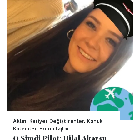
Aklın
,
Kariyer Değiştirenler
,
Konuk
Kalemler
,
Röportajlar
O Şimdi Pilot: Hilal Akarsu