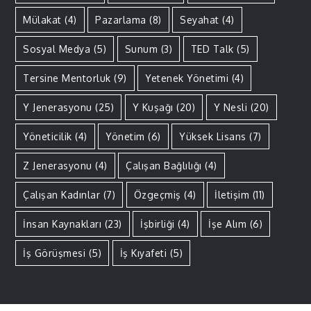
Mülakat
(4)
Pazarlama
(8)
Seyahat
(4)
Sosyal Medya
(5)
Sunum
(3)
TED Talk
(5)
Tersine Mentorluk
(9)
Yetenek Yönetimi
(4)
Y Jenerasyonu
(25)
Y Kuşağı
(20)
Y Nesli
(20)
Yöneticilik
(4)
Yönetim
(6)
Yüksek Lisans
(7)
Z Jenerasyonu
(4)
Çalışan Bağlılığı
(4)
Çalışan Kadınlar
(7)
Özgeçmiş
(4)
İletişim
(11)
İnsan Kaynakları
(23)
İşbirliği
(4)
İşe Alım
(6)
İş Görüşmesi
(5)
İş Kıyafeti
(5)