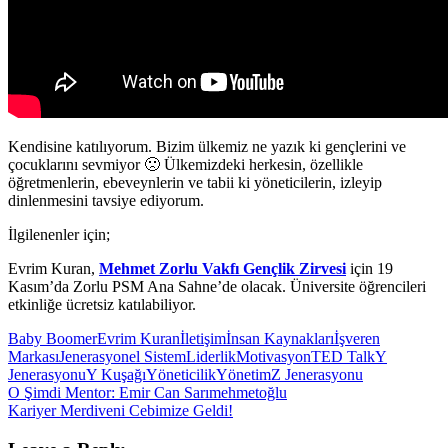
Kendisine katılıyorum. Bizim ülkemiz ne yazık ki gençlerini ve
çocuklarını sevmiyor 🙁 Ülkemizdeki herkesin, özellikle
öğretmenlerin, ebeveynlerin ve tabii ki yöneticilerin, izleyip
dinlenmesini tavsiye ediyorum.
İlgilenenler için;
Evrim Kuran,
Mehmet Zorlu Vakfı Gençlik Zirvesi
için 19
Kasım’da Zorlu PSM Ana Sahne’de olacak. Üniversite öğrencileri
etkinliğe ücretsiz katılabiliyor.
Baby Boomer
Evrim Kuran
İletişim
İnsan Kaynakları
İşveren
Markası
Jenerasyonel Sistem
Liderlik
Motivasyon
TED Talk
Y
Jenerasyonu
Y Kuşağı
Yöneticilik
Yönetim
Z Jenerasyonu
Post
O Şimdi Mentor: Emir Can Sarımehmetoğlu
Kariyer Merdiveni Cebimize Geldi!
navigation