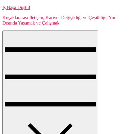
Skip
İş Başa Düştü!
to
Kuşaklararası İletişim, Kariyer Değişikliği ve Çeşitliliği, Yurt
content
Dışında Yaşamak ve Çalışmak
Menu