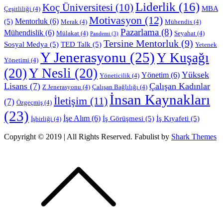
Liderlik
(16)
Koç Üniversitesi
(10)
MBA
Çeşitliliği
(4)
Motivasyon
(12)
Mentorluk
(6)
(5)
Merak
(4)
Mühendis
(4)
Pazarlama
(8)
Mühendislik
(6)
Mülakat
(4)
Seyahat
(4)
Pandemi
(3)
Tersine Mentorluk
(9)
Sosyal Medya
(5)
TED Talk
(5)
Yetenek
Y Jenerasyonu
(25)
Y Kuşağı
Yönetimi
(4)
(20)
Y Nesli
(20)
Yüksek
Yönetim
(6)
Yöneticilik
(4)
Lisans
(7)
Çalışan Kadınlar
Z Jenerasyonu
(4)
Çalışan Bağlılığı
(4)
İnsan Kaynakları
İletişim
(11)
(7)
Özgeçmiş
(4)
(23)
İşe Alım
(6)
İş Görüşmesi
(5)
İş Kıyafeti
(5)
İşbirliği
(4)
Copyright © 2019 | All Rights Reserved. Fabulist by
Shark Themes