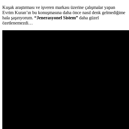
Kuşak araştırması ve işveren markası üzerine çalışmalar yapan
Evrim Kuran’ın bu konuşmasına daha önce nasıl denk gelmediğime
hala şaşırıyorum.
“Jenerasyonel Sistem”
daha güzel
özetlenemezdi…