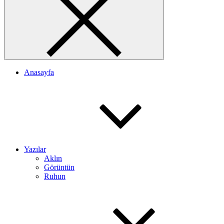
Anasayfa
Yazılar
Aklın
Görüntün
Ruhun