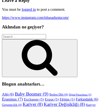
Leave a Reply
You must be
logged in
to post a comment.
https://www.instagram.com/isbasadustucom/
Aklından ne geçiyor?
Search
for:
Search
Blogun anahtarları…
Baby Boomer
(9)
Algı
(6)
Beden Dili
(4)
Dijital Pazarlama
(3)
Erasmus
(7)
Farkındalık
(6)
Exchange
(5)
Expat
(5)
Eğitim
(5)
Kariyer
(8)
Kariyer Değişikliği
(8)
Girişimcilik
(4)
Kariyer