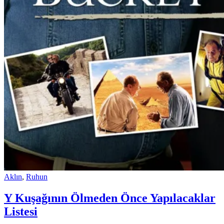
Aklın
,
Ruhun
Y Kuşağının Ölmeden Önce Yapılacaklar
Listesi