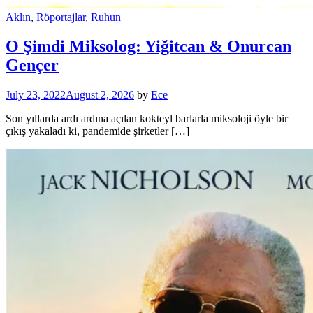
Aklın
,
Röportajlar
,
Ruhun
O Şimdi Miksolog: Yiğitcan & Onurcan
Gençer
July 23, 2022
August 2, 2026
by
Ece
Son yıllarda ardı ardına açılan kokteyl barlarla miksoloji öyle bir
çıkış yakaladı ki, pandemide şirketler […]