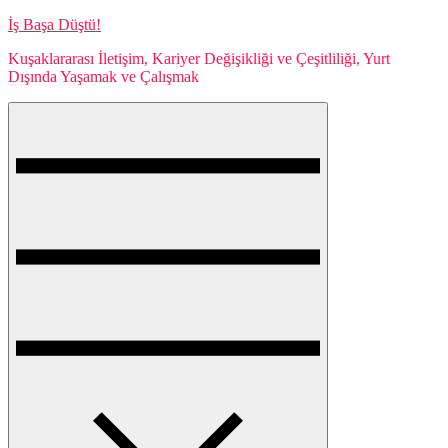
Skip
İş Başa Düştü!
to
Kuşaklararası İletişim, Kariyer Değişikliği ve Çeşitliliği, Yurt
content
Dışında Yaşamak ve Çalışmak
Menu