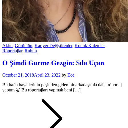
Aklın
,
Görüntün
,
Kariyer Değiştirenler
,
Konuk Kalemler
,
Röportajlar
,
Ruhun
O Şimdi Gurme Gezgin: Sıla Uçan
October 21, 2018
April 23, 2022
by
Ece
Bu hafta hayallerinin peşinden giden bir arkadaşımla daha röportaj
yaptım 🙂 Bu röportajları yapmak beni […]
Posts
pagination