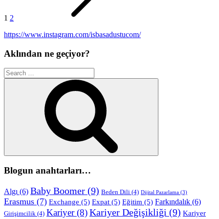
1
2
https://www.instagram.com/isbasadustucom/
Aklından ne geçiyor?
Search
for:
Search
Blogun anahtarları…
Baby Boomer
(9)
Algı
(6)
Beden Dili
(4)
Dijital Pazarlama
(3)
Erasmus
(7)
Farkındalık
(6)
Exchange
(5)
Expat
(5)
Eğitim
(5)
Kariyer Değişikliği
(9)
Kariyer
(8)
Kariyer
Girişimcilik
(4)