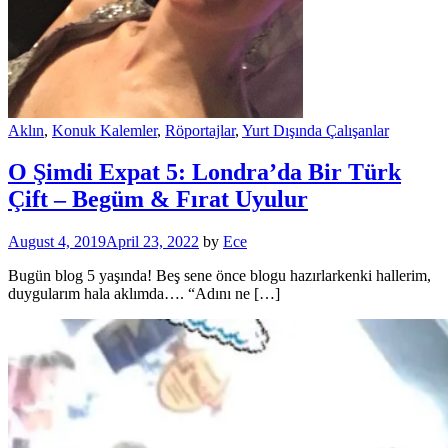
Aklın
,
Konuk Kalemler
,
Röportajlar
,
Yurt Dışında Çalışanlar
O Şimdi Expat 5: Londra’da Bir Türk
Çift – Begüm & Fırat Uyulur
August 4, 2019
April 23, 2022
by
Ece
Bugün blog 5 yaşında! Beş sene önce blogu hazırlarkenki hallerim,
duygularım hala aklımda…. “Adını ne […]