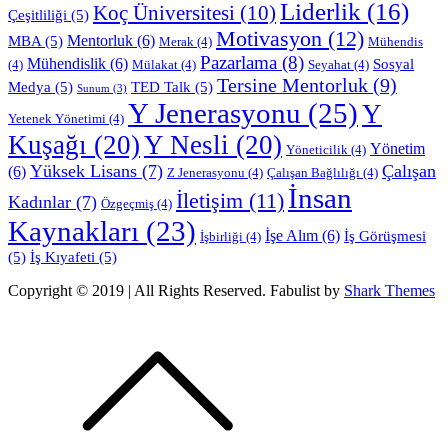
Liderlik
(16)
Koç Üniversitesi
(10)
Çeşitliliği
(5)
Motivasyon
(12)
Mentorluk
(6)
MBA
(5)
Merak
(4)
Mühendis
Pazarlama
(8)
Mühendislik
(6)
Sosyal
(4)
Mülakat
(4)
Seyahat
(4)
Tersine Mentorluk
(9)
Medya
(5)
TED Talk
(5)
Sunum
(3)
Y Jenerasyonu
(25)
Y
Yetenek Yönetimi
(4)
Kuşağı
(20)
Y Nesli
(20)
Yönetim
Yöneticilik
(4)
Yüksek Lisans
(7)
Çalışan
(6)
Z Jenerasyonu
(4)
Çalışan Bağlılığı
(4)
İnsan
İletişim
(11)
Kadınlar
(7)
Özgeçmiş
(4)
Kaynakları
(23)
İşe Alım
(6)
İş Görüşmesi
İşbirliği
(4)
(5)
İş Kıyafeti
(5)
Copyright © 2019 | All Rights Reserved. Fabulist by
Shark Themes