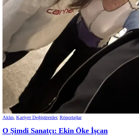
Aklın
,
Kariyer Değiştirenler
,
Röportajlar
O Şimdi Sanatçı: Ekin Öke İşcan