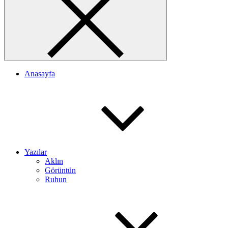
Anasayfa
Yazılar
Aklın
Görüntün
Ruhun