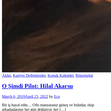
Aklın
,
Kariyer Değiştirenler
,
Konuk Kalemler
,
Röportajlar
O Şimdi Pilot: Hilal Akarsu
March 6, 2019
April 23, 2022
by
Ece
Bir iş hayal edin… Ofis manzaranız güneş ve bulutlar, ekip
arkadaşlarınız her gün değişiyor, her […]