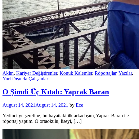
Aklın
,
Kariyer Değiştirenler
,
Konuk Kalemler
,
Röportajlar
,
Yazılar
,
Yurt Dışında Çalışanlar
O Şimdi Üç Kıtalı: Yaprak Baran
August 14, 2021
August 14, 2021
by
Ece
Yedinci yıl şerefine, bu hayattaki ilk arkadaşım, Yaprak Baran ile
röportaj yaptım. O ortaokulu, liseyi, […]