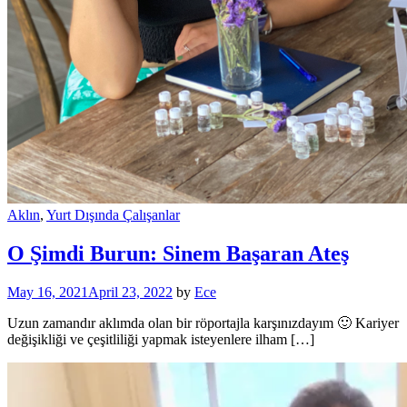
Aklın
,
Yurt Dışında Çalışanlar
O Şimdi Burun: Sinem Başaran Ateş
May 16, 2021
April 23, 2022
by
Ece
Uzun zamandır aklımda olan bir röportajla karşınızdayım 🙂 Kariyer
değişikliği ve çeşitliliği yapmak isteyenlere ilham […]