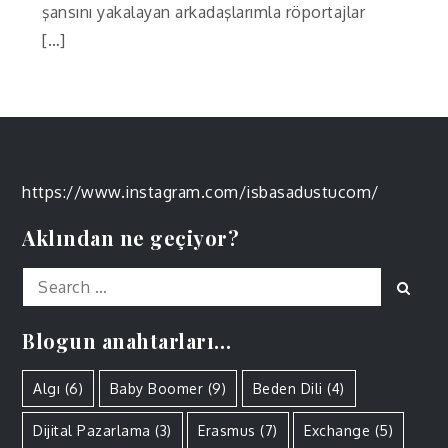
şansını yakalayan arkadaşlarımla röportajlar
[…]
https://www.instagram.com/isbasadustucom/
Aklından ne geçiyor?
Search
Sear
for:
Blogun anahtarları…
Algı
(6)
Baby Boomer
(9)
Beden Dili
(4)
Dijital Pazarlama
(3)
Erasmus
(7)
Exchange
(5)