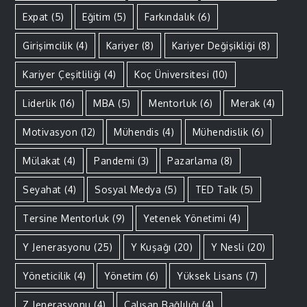
Expat
(5)
Eğitim
(5)
Farkındalık
(6)
Girişimcilik
(4)
Kariyer
(8)
Kariyer Değişikliği
(8)
Kariyer Çeşitliliği
(4)
Koç Üniversitesi
(10)
Liderlik
(16)
MBA
(5)
Mentorluk
(6)
Merak
(4)
Motivasyon
(12)
Mühendis
(4)
Mühendislik
(6)
Mülakat
(4)
Pandemi
(3)
Pazarlama
(8)
Seyahat
(4)
Sosyal Medya
(5)
TED Talk
(5)
Tersine Mentorluk
(9)
Yetenek Yönetimi
(4)
Y Jenerasyonu
(25)
Y Kuşağı
(20)
Y Nesli
(20)
Yöneticilik
(4)
Yönetim
(6)
Yüksek Lisans
(7)
Z Jenerasyonu
(4)
Çalışan Bağlılığı
(4)