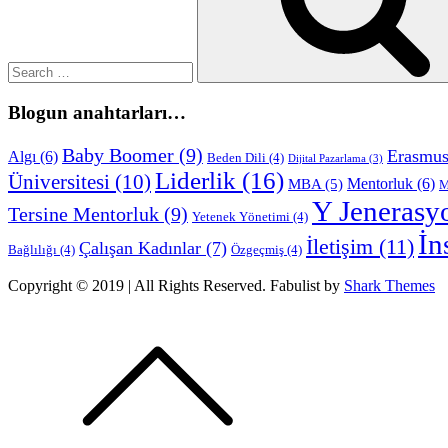
Blogun anahtarları…
Baby Boomer
(9)
Erasmu
Algı
(6)
Beden Dili
(4)
Dijital Pazarlama
(3)
Liderlik
(16)
Üniversitesi
(10)
Mentorluk
(6)
MBA
(5)
M
Y Jenerasy
Tersine Mentorluk
(9)
Yetenek Yönetimi
(4)
İn
İletişim
(11)
Çalışan Kadınlar
(7)
Bağlılığı
(4)
Özgeçmiş
(4)
Copyright © 2019 | All Rights Reserved. Fabulist by
Shark Themes