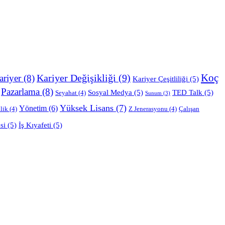
Koç
Kariyer Değişikliği
(9)
ariyer
(8)
Kariyer Çeşitliliği
(5)
Pazarlama
(8)
Sosyal Medya
(5)
TED Talk
(5)
Seyahat
(4)
Sunum
(3)
Yüksek Lisans
(7)
Yönetim
(6)
lik
(4)
Z Jenerasyonu
(4)
Çalışan
si
(5)
İş Kıyafeti
(5)