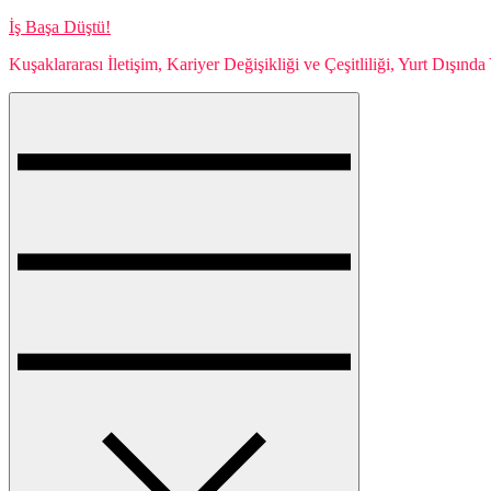
Skip
İş Başa Düştü!
to
Kuşaklararası İletişim, Kariyer Değişikliği ve Çeşitliliği, Yurt Dışın
content
Menu