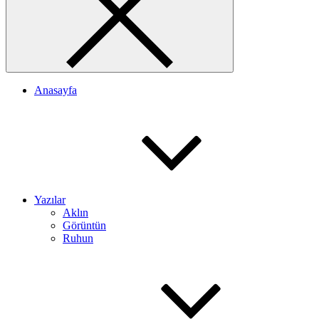
Anasayfa
Yazılar
Aklın
Görüntün
Ruhun