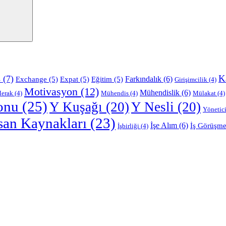
K
s
(7)
Farkındalık
(6)
Exchange
(5)
Expat
(5)
Eğitim
(5)
Girişimcilik
(4)
Motivasyon
(12)
Mühendislik
(6)
erak
(4)
Mühendis
(4)
Mülakat
(4)
onu
(25)
Y Kuşağı
(20)
Y Nesli
(20)
Yönetici
san Kaynakları
(23)
İşe Alım
(6)
İş Görüşme
İşbirliği
(4)