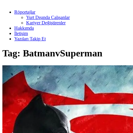
Röportajlar
Yurt Dışında Çalışanlar
Kariyer Değiştirenler
Hakkımda
İletişim
Yazıları Takip Et
Tag:
BatmanvSuperman