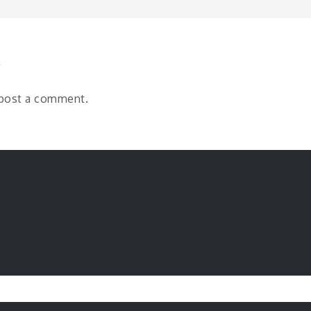
n
y
post a comment.