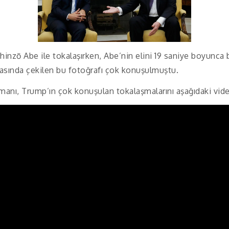
inzō Abe ile tokalaşırken, Abe’nin elini 19 saniye boyunca
sında çekilen bu fotoğrafı çok konuşulmuştu.
uzmanı, Trump’ın çok konuşulan tokalaşmalarını aşağıdaki vid