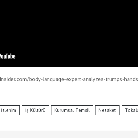
insider.com/body-language-expert-analyzes-trumps-hand
k İzlenim
İş Kültürü
Kurumsal Temsil
Nezaket
Tokal