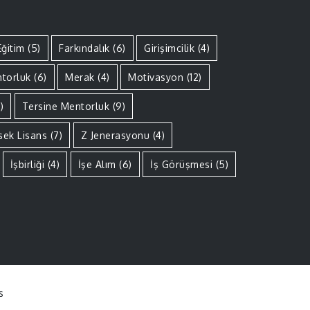
Eğitim
(5)
Farkındalık
(6)
Girişimcilik
(4)
torluk
(6)
Merak
(4)
Motivasyon
(12)
)
Tersine Mentorluk
(9)
sek Lisans
(7)
Z Jenerasyonu
(4)
İşbirliği
(4)
İşe Alım
(6)
İş Görüşmesi
(5)
s