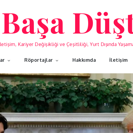
 Başa Düş
İletişim, Kariyer Değişikliği ve Çeşitliliği, Yurt Dışında Yaşa
lar
Röportajlar
Hakkımda
İletişim