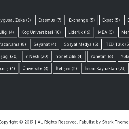
ygusal Zeka
(3)
Erasmus
(7)
Exchange
(5)
Expat
(5)
iliği
(4)
Koç Üniversitesi
(10)
Liderlik
(16)
MBA
(5)
Men
Pazarlama
(8)
Seyahat
(4)
Sosyal Medya
(5)
TED Talk
(5
uşağı
(20)
Y Nesli
(20)
Yöneticilik
(4)
Yönetim
(6)
Yük
çmiş
(4)
Üniversite
(3)
İletişim
(11)
İnsan Kaynakları
(23)
Copyright © 2019 | All Rights Reserved. Fabulist by
Shark Theme