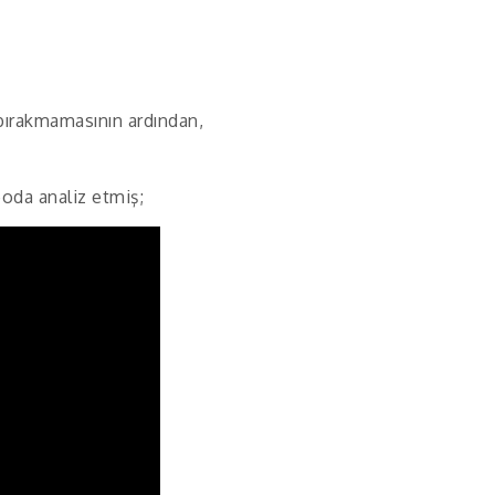
 bırakmamasının ardından,
eoda analiz etmiş;