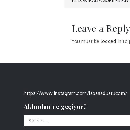
Post
İKI DAKIKADA SUPERMAN
navigatio
Leave a Repl
You must be
logged in
to 
https://www.instagram.com/isbasadustucom/
Aklından ne geçiyor?
Search
for: