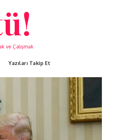
tü!
mak ve Çalışmak
Yazıları Takip Et