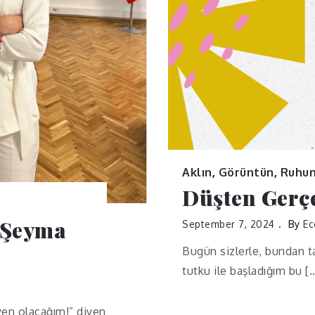
Aklın
,
Görüntün
,
Ruhu
Düşten Gerç
 Şeyma
September 7, 2024
By
Ec
Bugün sizlerle, bundan t
tutku ile başladığım bu [
en olacağım!” diyen