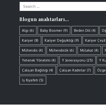
Search
for:
Blogun anahtarları…
Algı
(6)
Baby Boomer
(9)
Beden Dili
(4)
Di
Kariyer
(8)
Kariyer Değişikliği
(9)
Kariyer Çeşitl
Mühendis
(4)
Mühendislik
(6)
Mülakat
(4)
Yetenek Yönetimi
(4)
Y Jenerasyonu
(25)
Y K
Çalışan Bağlılığı
(4)
Çalışan Kadınlar
(7)
Özge
İş Kıyafeti
(5)