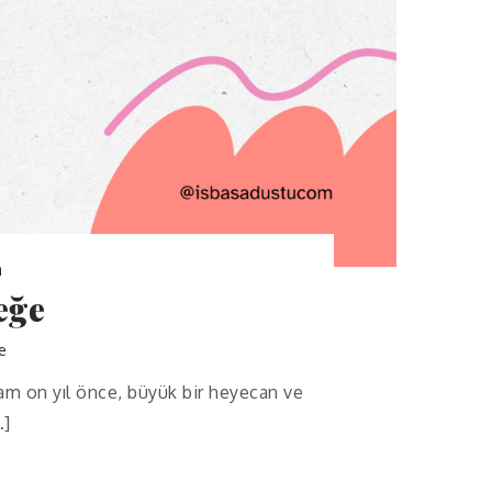
n
eğe
e
am on yıl önce, büyük bir heyecan ve
…]