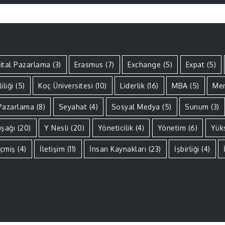
jital Pazarlama
(3)
Erasmus
(7)
Exchange
(5)
Expat
(5)
iliği
(5)
Koç Üniversitesi
(10)
Liderlik
(16)
MBA
(5)
Men
Pazarlama
(8)
Seyahat
(4)
Sosyal Medya
(5)
Sunum
(3)
uşağı
(20)
Y Nesli
(20)
Yöneticilik
(4)
Yönetim
(6)
Yük
çmiş
(4)
İletişim
(11)
İnsan Kaynakları
(23)
İşbirliği
(4)