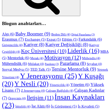
Blogun anahtarları…
Baby Boomer
(9)
Algı
(6)
Beden Dili
(4)
Dijital Pazarlama
(3)
Erasmus
(7)
Farkındalık
(6)
Exchange
(5)
Expat
(5)
Eğitim
(5)
Kariyer
(8)
Kariyer Değişikliği
(8)
Girişimcilik
(4)
Kariyer
Liderlik
(16)
Koç Üniversitesi
(10)
MBA
Çeşitliliği
(4)
Motivasyon
(12)
Mentorluk
(6)
(5)
Merak
(4)
Mühendis
(4)
Pazarlama
(8)
Mühendislik
(6)
Mülakat
(4)
Seyahat
(4)
Pandemi
(3)
Tersine Mentorluk
(9)
Sosyal Medya
(5)
TED Talk
(5)
Yetenek
Y Jenerasyonu
(25)
Y Kuşağı
Yönetimi
(4)
(20)
Y Nesli
(20)
Yüksek
Yönetim
(6)
Yöneticilik
(4)
Lisans
(7)
Çalışan Kadınlar
Z Jenerasyonu
(4)
Çalışan Bağlılığı
(4)
İnsan Kaynakları
İletişim
(11)
(7)
Özgeçmiş
(4)
(23)
İşe Alım
(6)
İş Görüşmesi
(5)
İş Kıyafeti
(5)
İşbirliği
(4)