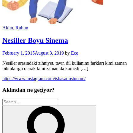
Aklın
,
Ruhun
Nesiller Boyu Sinema
February 1, 2015
August 3, 2019
by
Ece
Nesiller arasındaki zihniyet, tavır, dil kullanımı farkları kimi zaman
bilimkurgu olarak kimi zaman da komedi […]
https://www.instagram.com/isbasadustucom/
Aklından ne geçiyor?
Search
for:
Search