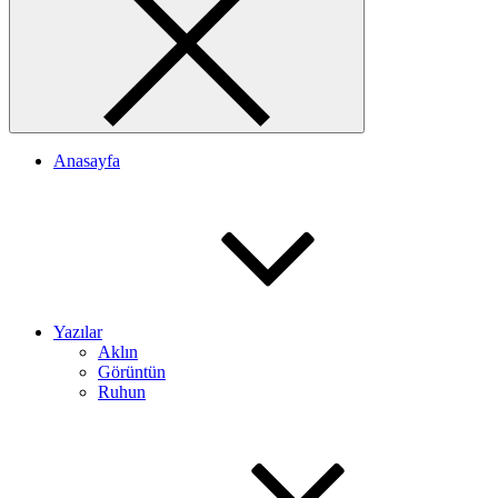
Anasayfa
Yazılar
Aklın
Görüntün
Ruhun