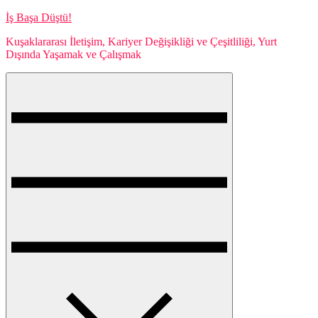
Skip
İş Başa Düştü!
to
Kuşaklararası İletişim, Kariyer Değişikliği ve Çeşitliliği, Yurt
content
Dışında Yaşamak ve Çalışmak
Menu