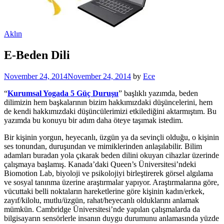
Aklın
E-Beden Dili
November 24, 2014
November 24, 2014
by
Ece
“
Kurumsal Yogada 5 Güç Duruşu
” başlıklı yazımda, beden
dilimizin hem başkalarının bizim hakkımızdaki düşüncelerini, hem
de kendi hakkımızdaki düşüncülerimizi etkilediğini aktarmıştım. Bu
yazımda bu konuyu bir adım daha öteye taşımak istedim.
Bir kişinin yorgun, heyecanlı, üzgün ya da sevinçli olduğu, o kişinin
ses tonundan, duruşundan ve mimiklerinden anlaşılabilir. Bilim
adamları buradan yola çıkarak beden dilini okuyan cihazlar üzerinde
çalışmaya başlamış. Kanada’daki Queen’s Üniversitesi’ndeki
Biomotion Lab, biyoloji ve psikolojiyi birleştirerek görsel algılama
ve sosyal tanınma üzerine araştırmalar yapıyor. Araştırmalarına göre,
vücuttaki belli noktaların hareketlerine göre kişinin kadın/erkek,
zayıf/kilolu, mutlu/üzgün, rahat/heyecanlı olduklarını anlamak
mümkün. Cambridge Üniversitesi’nde yapılan çalışmalarda da
bilgisayarın sensörlerle insanın duygu durumunu anlamasında yüzde