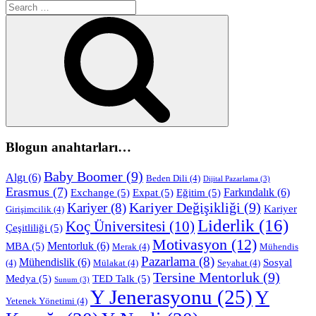
Search
for:
Search
Blogun anahtarları…
Baby Boomer
(9)
Algı
(6)
Beden Dili
(4)
Dijital Pazarlama
(3)
Erasmus
(7)
Farkındalık
(6)
Exchange
(5)
Expat
(5)
Eğitim
(5)
Kariyer Değişikliği
(9)
Kariyer
(8)
Kariyer
Girişimcilik
(4)
Liderlik
(16)
Koç Üniversitesi
(10)
Çeşitliliği
(5)
Motivasyon
(12)
Mentorluk
(6)
MBA
(5)
Merak
(4)
Mühendis
Pazarlama
(8)
Mühendislik
(6)
Sosyal
(4)
Mülakat
(4)
Seyahat
(4)
Tersine Mentorluk
(9)
Medya
(5)
TED Talk
(5)
Sunum
(3)
Y Jenerasyonu
(25)
Y
Yetenek Yönetimi
(4)