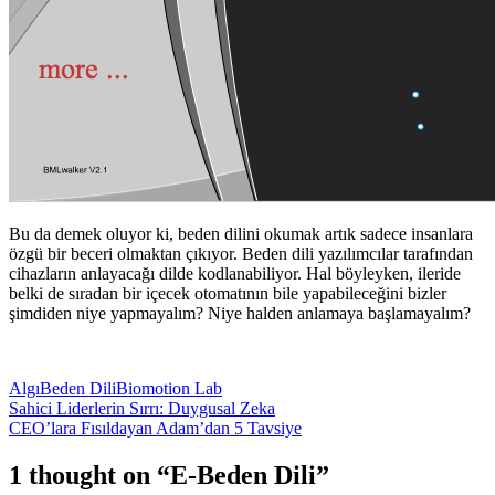
Bu da demek oluyor ki, beden dilini okumak artık sadece insanlara
özgü bir beceri olmaktan çıkıyor. Beden dili yazılımcılar tarafından
cihazların anlayacağı dilde kodlanabiliyor. Hal böyleyken, ileride
belki de sıradan bir içecek otomatının bile yapabileceğini bizler
şimdiden niye yapmayalım? Niye halden anlamaya başlamayalım?
Algı
Beden Dili
Biomotion Lab
Post
Sahici Liderlerin Sırrı: Duygusal Zeka
CEO’lara Fısıldayan Adam’dan 5 Tavsiye
navigation
1 thought on “
E-Beden Dili
”