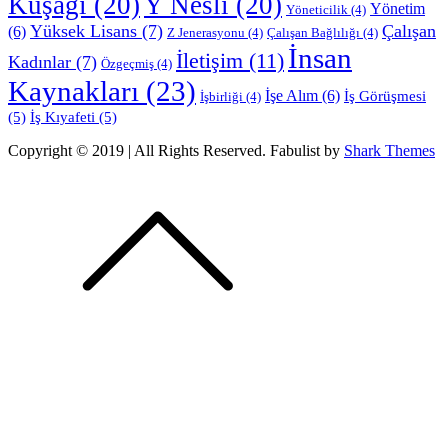
Kuşağı
(20)
Y Nesli
(20)
Yönetim
Yöneticilik
(4)
Yüksek Lisans
(7)
Çalışan
(6)
Z Jenerasyonu
(4)
Çalışan Bağlılığı
(4)
İnsan
İletişim
(11)
Kadınlar
(7)
Özgeçmiş
(4)
Kaynakları
(23)
İşe Alım
(6)
İş Görüşmesi
İşbirliği
(4)
(5)
İş Kıyafeti
(5)
Copyright © 2019 | All Rights Reserved. Fabulist by
Shark Themes