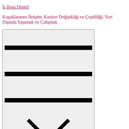
Skip
İş Başa Düştü!
to
Kuşaklararası İletişim, Kariyer Değişikliği ve Çeşitliliği, Yurt
content
Dışında Yaşamak ve Çalışmak
Menu