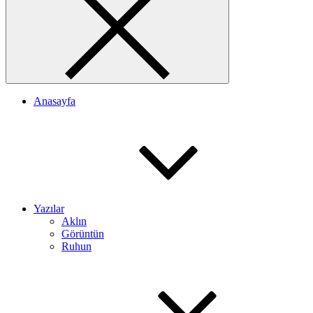
Anasayfa
Yazılar
Aklın
Görüntün
Ruhun