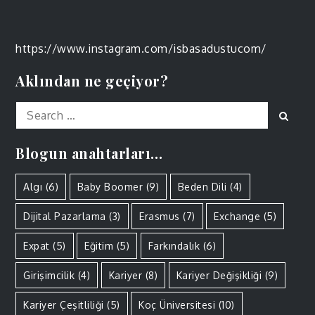
https://www.instagram.com/isbasadustucom/
Aklından ne geçiyor?
Search
Sear
for:
Blogun anahtarları…
Algı
(6)
Baby Boomer
(9)
Beden Dili
(4)
Dijital Pazarlama
(3)
Erasmus
(7)
Exchange
(5)
Expat
(5)
Eğitim
(5)
Farkındalık
(6)
Girişimcilik
(4)
Kariyer
(8)
Kariyer Değişikliği
(9)
Kariyer Çeşitliliği
(5)
Koç Üniversitesi
(10)