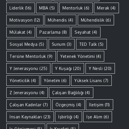
Liderlik
(16)
MBA
(5)
Mentorluk
(6)
Merak
(4)
Motivasyon
(12)
Mühendis
(4)
Mühendislik
(6)
Mülakat
(4)
Pazarlama
(8)
Seyahat
(4)
Sosyal Medya
(5)
Sunum
(3)
TED Talk
(5)
Tersine Mentorluk
(9)
Yetenek Yönetimi
(4)
Y Jenerasyonu
(25)
Y Kuşağı
(20)
Y Nesli
(20)
Yöneticilik
(4)
Yönetim
(6)
Yüksek Lisans
(7)
Z Jenerasyonu
(4)
Çalışan Bağlılığı
(4)
Çalışan Kadınlar
(7)
Özgeçmiş
(4)
İletişim
(11)
İnsan Kaynakları
(23)
İşbirliği
(4)
İşe Alım
(6)
İş Görüşmesi
(5)
İş Kıyafeti
(5)