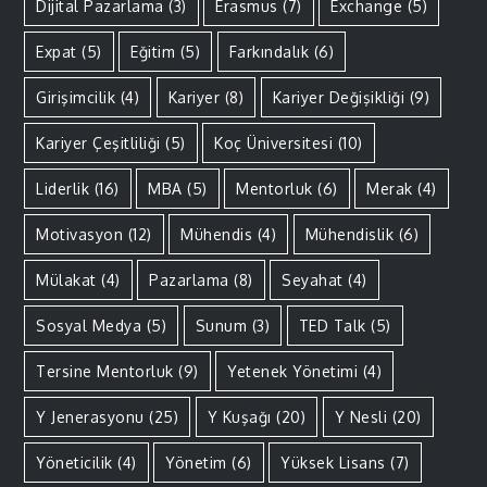
Dijital Pazarlama
(3)
Erasmus
(7)
Exchange
(5)
Expat
(5)
Eğitim
(5)
Farkındalık
(6)
Girişimcilik
(4)
Kariyer
(8)
Kariyer Değişikliği
(9)
Kariyer Çeşitliliği
(5)
Koç Üniversitesi
(10)
Liderlik
(16)
MBA
(5)
Mentorluk
(6)
Merak
(4)
Motivasyon
(12)
Mühendis
(4)
Mühendislik
(6)
Mülakat
(4)
Pazarlama
(8)
Seyahat
(4)
Sosyal Medya
(5)
Sunum
(3)
TED Talk
(5)
Tersine Mentorluk
(9)
Yetenek Yönetimi
(4)
Y Jenerasyonu
(25)
Y Kuşağı
(20)
Y Nesli
(20)
Yöneticilik
(4)
Yönetim
(6)
Yüksek Lisans
(7)