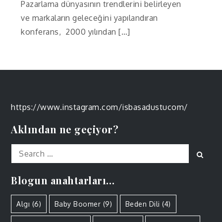
Pazarlama dünyasının trendlerini belirleyen
ve markaların geleceğini yapılandıran
konferans, 2000 yılından […]
https://www.instagram.com/isbasadustucom/
Aklından ne geçiyor?
Search
Sear
for:
Blogun anahtarları…
Algı
(6)
Baby Boomer
(9)
Beden Dili
(4)