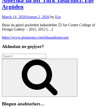
Amerika’da Bir Türk Tasarımcı: Ege
Argüden
March 14, 2020
August 2, 2026
by
Ece
Biraz da güzel şeylerden bahsedelim 🙂 Art Center College of
Design Gallery – 2011, 2012 […]
https://www.instagram.com/isbasadustucom/
Aklından ne geçiyor?
Search
for:
Search
Blogun anahtarları…