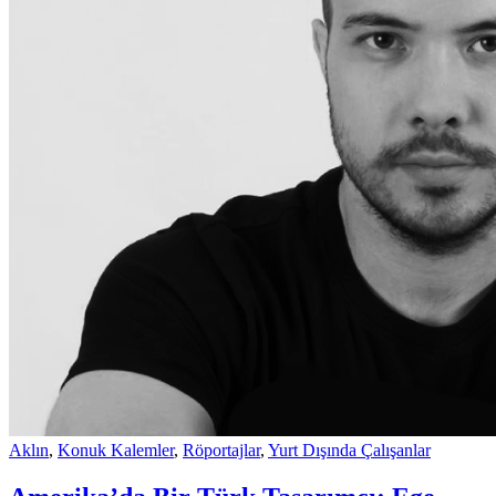
Aklın
,
Konuk Kalemler
,
Röportajlar
,
Yurt Dışında Çalışanlar