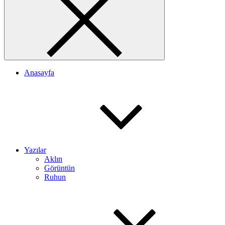
Anasayfa
Yazılar
Aklın
Görüntün
Ruhun