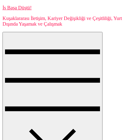
Skip
İş Başa Düştü!
to
Kuşaklararası İletişim, Kariyer Değişikliği ve Çeşitliliği, Yurt
content
Dışında Yaşamak ve Çalışmak
Menu