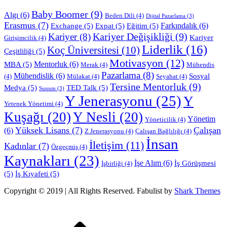
Baby Boomer
(9)
Algı
(6)
Beden Dili
(4)
Dijital Pazarlama
(3)
Erasmus
(7)
Farkındalık
(6)
Exchange
(5)
Expat
(5)
Eğitim
(5)
Kariyer Değişikliği
(9)
Kariyer
(8)
Kariyer
Girişimcilik
(4)
Liderlik
(16)
Koç Üniversitesi
(10)
Çeşitliliği
(5)
Motivasyon
(12)
Mentorluk
(6)
MBA
(5)
Merak
(4)
Mühendis
Pazarlama
(8)
Mühendislik
(6)
Sosyal
(4)
Mülakat
(4)
Seyahat
(4)
Tersine Mentorluk
(9)
Medya
(5)
TED Talk
(5)
Sunum
(3)
Y Jenerasyonu
(25)
Y
Yetenek Yönetimi
(4)
Kuşağı
(20)
Y Nesli
(20)
Yönetim
Yöneticilik
(4)
Yüksek Lisans
(7)
Çalışan
(6)
Z Jenerasyonu
(4)
Çalışan Bağlılığı
(4)
İnsan
İletişim
(11)
Kadınlar
(7)
Özgeçmiş
(4)
Kaynakları
(23)
İşe Alım
(6)
İş Görüşmesi
İşbirliği
(4)
(5)
İş Kıyafeti
(5)
Copyright © 2019 | All Rights Reserved. Fabulist by
Shark Themes