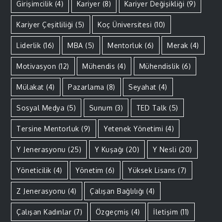
Girişimcilik
(4)
Kariyer
(8)
Kariyer Değişikliği
(9)
Kariyer Çeşitliliği
(5)
Koç Üniversitesi
(10)
Liderlik
(16)
MBA
(5)
Mentorluk
(6)
Merak
(4)
Motivasyon
(12)
Mühendis
(4)
Mühendislik
(6)
Mülakat
(4)
Pazarlama
(8)
Seyahat
(4)
Sosyal Medya
(5)
Sunum
(3)
TED Talk
(5)
Tersine Mentorluk
(9)
Yetenek Yönetimi
(4)
Y Jenerasyonu
(25)
Y Kuşağı
(20)
Y Nesli
(20)
Yöneticilik
(4)
Yönetim
(6)
Yüksek Lisans
(7)
Z Jenerasyonu
(4)
Çalışan Bağlılığı
(4)
Çalışan Kadınlar
(7)
Özgeçmiş
(4)
İletişim
(11)