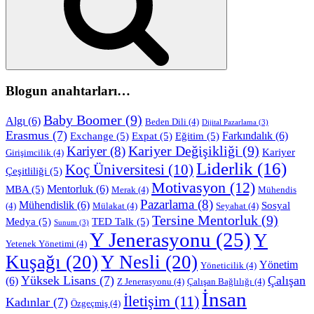
Blogun anahtarları…
Baby Boomer
(9)
Algı
(6)
Beden Dili
(4)
Dijital Pazarlama
(3)
Erasmus
(7)
Farkındalık
(6)
Exchange
(5)
Expat
(5)
Eğitim
(5)
Kariyer Değişikliği
(9)
Kariyer
(8)
Kariyer
Girişimcilik
(4)
Liderlik
(16)
Koç Üniversitesi
(10)
Çeşitliliği
(5)
Motivasyon
(12)
Mentorluk
(6)
MBA
(5)
Merak
(4)
Mühendis
Pazarlama
(8)
Mühendislik
(6)
Sosyal
(4)
Mülakat
(4)
Seyahat
(4)
Tersine Mentorluk
(9)
Medya
(5)
TED Talk
(5)
Sunum
(3)
Y Jenerasyonu
(25)
Y
Yetenek Yönetimi
(4)
Kuşağı
(20)
Y Nesli
(20)
Yönetim
Yöneticilik
(4)
Yüksek Lisans
(7)
Çalışan
(6)
Z Jenerasyonu
(4)
Çalışan Bağlılığı
(4)
İnsan
İletişim
(11)
Kadınlar
(7)
Özgeçmiş
(4)