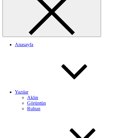
Anasayfa
Yazılar
Aklın
Görüntün
Ruhun