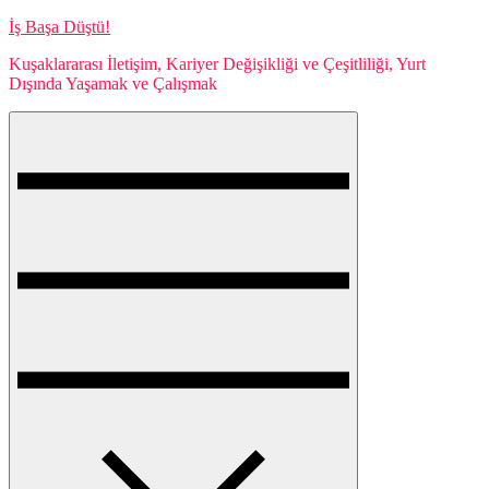
Skip
İş Başa Düştü!
to
Kuşaklararası İletişim, Kariyer Değişikliği ve Çeşitliliği, Yurt
content
Dışında Yaşamak ve Çalışmak
Menu