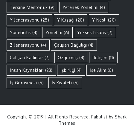
Tersine Mentorluk
(9)
Yetenek Yönetimi
(4)
Y Jenerasyonu
(25)
Y Kuşağı
(20)
Y Nesli
(20)
Yöneticilik
(4)
Yönetim
(6)
Yüksek Lisans
(7)
Z Jenerasyonu
(4)
Çalışan Bağlılığı
(4)
Çalışan Kadınlar
(7)
Özgeçmiş
(4)
İletişim
(11)
İnsan Kaynakları
(23)
İşbirliği
(4)
İşe Alım
(6)
İş Görüşmesi
(5)
İş Kıyafeti
(5)
Copyright © 2019 | All Rights Reserved. Fabulist by
Shark
Themes