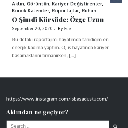
Aklın
,
Görüntün
,
Kariyer Değiştirenler
,
Konuk Kalemler
,
Röportajlar
,
Ruhun
O Şimdi Kürsüde: Özge Uzun
September 20, 2020
By
Ece
Bu defaki röportajımı hayatımda tanıdığım en
enerjik kadınla yaptım. O, iş hayatında kariyer
basamaklarını tırmanırken, […]
https://www.instagram.com/isbasadustucom/
Aklından ne geçiyor?
Search
Sear