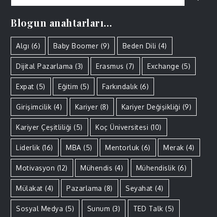
for:
Blogun anahtarları…
Algı
(6)
Baby Boomer
(9)
Beden Dili
(4)
Dijital Pazarlama
(3)
Erasmus
(7)
Exchange
(5)
Expat
(5)
Eğitim
(5)
Farkındalık
(6)
Girişimcilik
(4)
Kariyer
(8)
Kariyer Değişikliği
(9)
Kariyer Çeşitliliği
(5)
Koç Üniversitesi
(10)
Liderlik
(16)
MBA
(5)
Mentorluk
(6)
Merak
(4)
Motivasyon
(12)
Mühendis
(4)
Mühendislik
(6)
Mülakat
(4)
Pazarlama
(8)
Seyahat
(4)
Sosyal Medya
(5)
Sunum
(3)
TED Talk
(5)