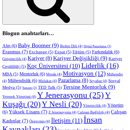
Blogun anahtarları…
Baby Boomer
(9)
Algı
(6)
Beden Dili
(4)
Dijital Pazarlama
(3)
Erasmus
(7)
Farkındalık
(6)
Exchange
(5)
Expat
(5)
Eğitim
(5)
Kariyer Değişikliği
(9)
Kariyer
(8)
Kariyer
Girişimcilik
(4)
Liderlik
(16)
Koç Üniversitesi
(10)
Çeşitliliği
(5)
Motivasyon
(12)
Mentorluk
(6)
MBA
(5)
Merak
(4)
Mühendis
Pazarlama
(8)
Mühendislik
(6)
Sosyal
(4)
Mülakat
(4)
Seyahat
(4)
Tersine Mentorluk
(9)
Medya
(5)
TED Talk
(5)
Sunum
(3)
Y Jenerasyonu
(25)
Y
Yetenek Yönetimi
(4)
Kuşağı
(20)
Y Nesli
(20)
Yönetim
Yöneticilik
(4)
Yüksek Lisans
(7)
Çalışan
(6)
Z Jenerasyonu
(4)
Çalışan Bağlılığı
(4)
İnsan
İletişim
(11)
Kadınlar
(7)
Özgeçmiş
(4)
Kaynakları
(23)