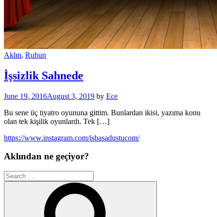
Aklın
,
Ruhun
İşsizlik Sahnede
June 19, 2016
August 3, 2019
by
Ece
Bu sene üç tiyatro oyununa gittim. Bunlardan ikisi, yazıma konu
olan tek kişilik oyunlardı. Tek […]
https://www.instagram.com/isbasadustucom/
Aklından ne geçiyor?
Search
for:
Search