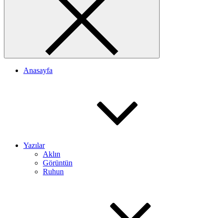
Anasayfa
Yazılar
Aklın
Görüntün
Ruhun