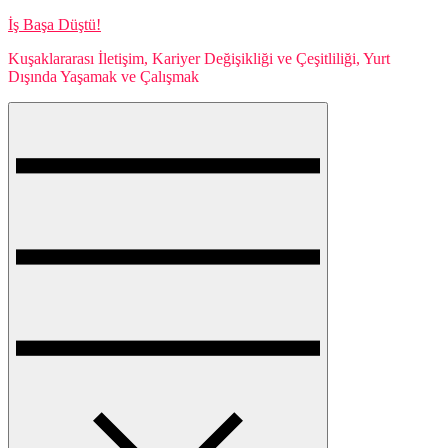
Skip
İş Başa Düştü!
to
Kuşaklararası İletişim, Kariyer Değişikliği ve Çeşitliliği, Yurt
content
Dışında Yaşamak ve Çalışmak
Menu