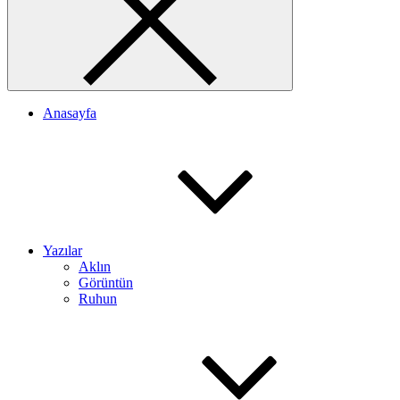
Anasayfa
Yazılar
Aklın
Görüntün
Ruhun