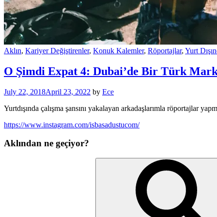
Aklın
,
Kariyer Değiştirenler
,
Konuk Kalemler
,
Röportajlar
,
Yurt Dışın
O Şimdi Expat 4: Dubai’de Bir Türk Mark
July 22, 2018
April 23, 2022
by
Ece
Yurtdışında çalışma şansını yakalayan arkadaşlarımla röportajlar yap
https://www.instagram.com/isbasadustucom/
Aklından ne geçiyor?
Search
for: