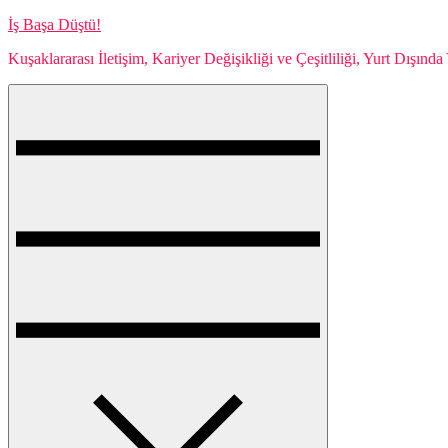
Skip
İş Başa Düştü!
to
Kuşaklararası İletişim, Kariyer Değişikliği ve Çeşitliliği, Yurt Dışın
content
Menu