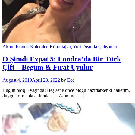
Aklın
,
Konuk Kalemler
,
Röportajlar
,
Yurt Dışında Çalışanlar
O Şimdi Expat 5: Londra’da Bir Türk
Çift – Begüm & Fırat Uyulur
August 4, 2019
April 23, 2022
by
Ece
Bugün blog 5 yaşında! Beş sene önce blogu hazırlarkenki hallerim,
duygularım hala aklımda…. “Adını ne […]