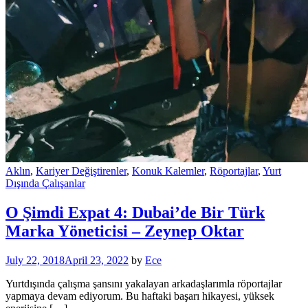
Aklın
,
Kariyer Değiştirenler
,
Konuk Kalemler
,
Röportajlar
,
Yurt
Dışında Çalışanlar
O Şimdi Expat 4: Dubai’de Bir Türk
Marka Yöneticisi – Zeynep Oktar
July 22, 2018
April 23, 2022
by
Ece
Yurtdışında çalışma şansını yakalayan arkadaşlarımla röportajlar
yapmaya devam ediyorum. Bu haftaki başarı hikayesi, yüksek