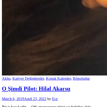
Aklın
,
Kariyer Değiştirenler
,
Konuk Kalemler
,
Röportajlar
O Şimdi Pilot: Hilal Akarsu
March 6, 2019
April 23, 2022
by
Ece
Bir iş hayal edin… Ofis manzaranız güneş ve bulutlar, ekip