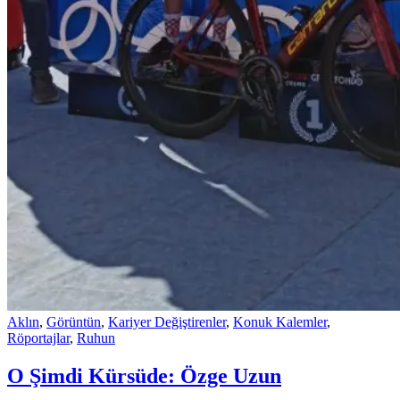
Aklın
,
Görüntün
,
Kariyer Değiştirenler
,
Konuk Kalemler
,
Röportajlar
,
Ruhun
O Şimdi Kürsüde: Özge Uzun