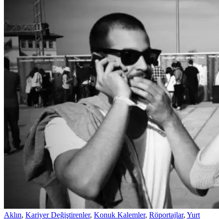
Aklın
,
Kariyer Değiştirenler
,
Konuk Kalemler
,
Röportajlar
,
Yurt