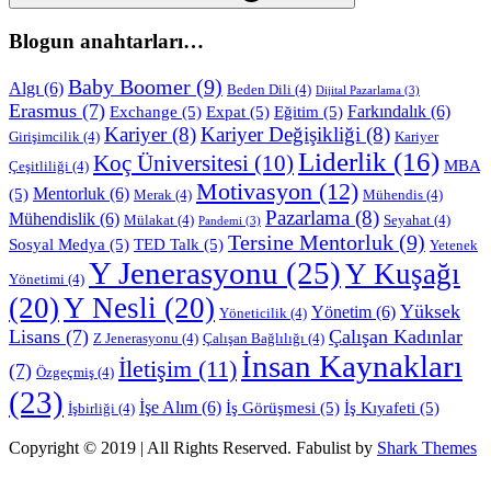
Blogun anahtarları…
Baby Boomer
(9)
Algı
(6)
Beden Dili
(4)
Dijital Pazarlama
(3)
Erasmus
(7)
Farkındalık
(6)
Exchange
(5)
Expat
(5)
Eğitim
(5)
Kariyer
(8)
Kariyer Değişikliği
(8)
Girişimcilik
(4)
Kariyer
Liderlik
(16)
Koç Üniversitesi
(10)
MBA
Çeşitliliği
(4)
Motivasyon
(12)
Mentorluk
(6)
(5)
Merak
(4)
Mühendis
(4)
Pazarlama
(8)
Mühendislik
(6)
Mülakat
(4)
Seyahat
(4)
Pandemi
(3)
Tersine Mentorluk
(9)
Sosyal Medya
(5)
TED Talk
(5)
Yetenek
Y Jenerasyonu
(25)
Y Kuşağı
Yönetimi
(4)
(20)
Y Nesli
(20)
Yüksek
Yönetim
(6)
Yöneticilik
(4)
Lisans
(7)
Çalışan Kadınlar
Z Jenerasyonu
(4)
Çalışan Bağlılığı
(4)
İnsan Kaynakları
İletişim
(11)
(7)
Özgeçmiş
(4)
(23)
İşe Alım
(6)
İş Görüşmesi
(5)
İş Kıyafeti
(5)
İşbirliği
(4)
Copyright © 2019 | All Rights Reserved. Fabulist by
Shark Themes