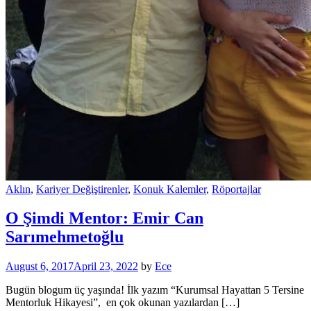
Aklın
,
Kariyer Değiştirenler
,
Konuk Kalemler
,
Röportajlar
O Şimdi Mentor: Emir Can
Sarımehmetoğlu
August 6, 2017
April 23, 2022
by
Ece
Bugün blogum üç yaşında! İlk yazım “Kurumsal Hayattan 5 Tersine
Mentorluk Hikayesi”, en çok okunan yazılardan […]