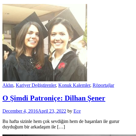
Aklın
,
Kariyer Değiştirenler
,
Konuk Kalemler
,
Röportajlar
O Şimdi Patroniçe: Dilhan Şener
December 4, 2016
April 23, 2022
by
Ece
Bu hafta sizinle hem çok sevdiğim hem de başarıları ile gurur
duyduğum bir arkadaşım ile […]