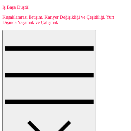
Skip
İş Başa Düştü!
to
Kuşaklararası İletişim, Kariyer Değişikliği ve Çeşitliliği, Yurt
content
Dışında Yaşamak ve Çalışmak
Menu