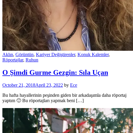
Aklın
,
Görüntün
,
Kariyer Değiştirenler
,
Konuk Kalemler
,
Röportajlar
,
Ruhun
O Şimdi Gurme Gezgin: Sıla Uçan
October 21, 2018
April 23, 2022
by
Ece
Bu hafta hayallerinin peşinden giden bir arkadaşımla daha röportaj
yaptım 🙂 Bu röportajları yapmak beni […]