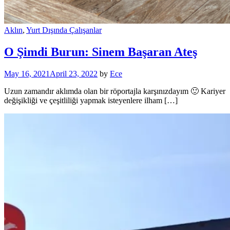
Aklın
,
Yurt Dışında Çalışanlar
O Şimdi Burun: Sinem Başaran Ateş
May 16, 2021
April 23, 2022
by
Ece
Uzun zamandır aklımda olan bir röportajla karşınızdayım 🙂 Kariyer
değişikliği ve çeşitliliği yapmak isteyenlere ilham […]