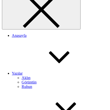
Anasayfa
Yazılar
Aklın
Görüntün
Ruhun