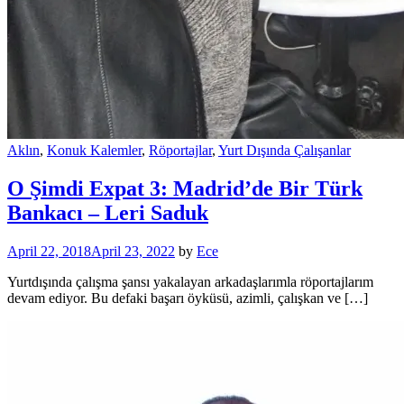
Aklın
,
Konuk Kalemler
,
Röportajlar
,
Yurt Dışında Çalışanlar
O Şimdi Expat 3: Madrid’de Bir Türk
Bankacı – Leri Saduk
April 22, 2018
April 23, 2022
by
Ece
Yurtdışında çalışma şansı yakalayan arkadaşlarımla röportajlarım
devam ediyor. Bu defaki başarı öyküsü, azimli, çalışkan ve […]