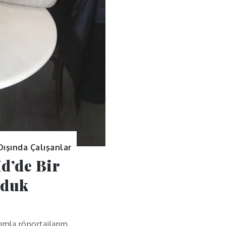
Dışında Çalışanlar
d’de Bir
aduk
rımla röportajlarım