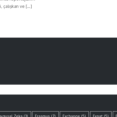
, çalışkan ve […]
ygusal Zeka
(3)
Erasmus
(7)
Exchange
(5)
Expat
(5)