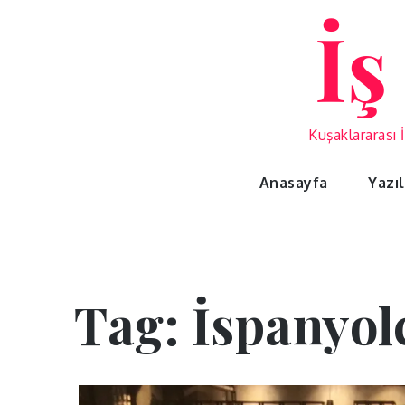
Skip
İş
to
content
Kuşaklararası 
Anasayfa
Yazı
Tag:
İspanyol