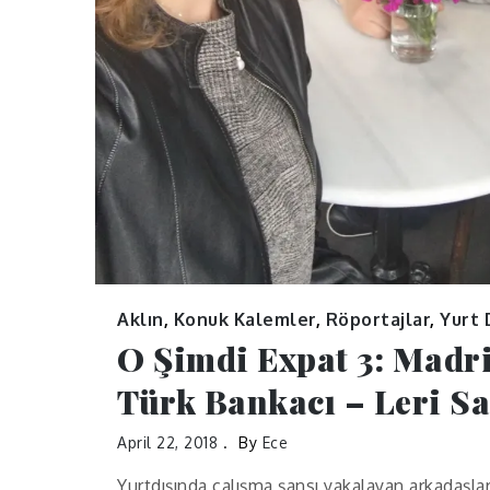
Aklın
,
Konuk Kalemler
,
Röportajlar
,
Yurt 
O Şimdi Expat 3: Madri
Türk Bankacı – Leri S
April 22, 2018
By
Ece
Yurtdışında çalışma şansı yakalayan arkadaşla