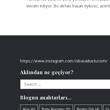
devam ediyor. Bu defaki başarı öyküsü, azimli
https://www.instagram.com/isbasadustucom/
Aklından ne geçiyor?
Search
for:
Blogun anahtarları…
Algı
(6)
Baby Boomer
(9)
Beden Dili
(4)
Du