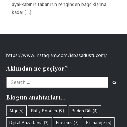
ayakkabının tabanının renginden bağcıklarına
kadar […]
https://www.instagram.com/isbasadustucom/
Aklından ne geçiyor?
Search
Sear
for:
Blogun anahtarları…
Algı
(6)
Baby Boomer
(9)
Beden Dili
(4)
Dijital Pazarlama
(3)
Erasmus
(7)
Exchange
(5)