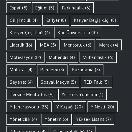
Expat
(5)
Eğitim
(5)
Farkındalık
(6)
Girişimcilik
(4)
Kariyer
(8)
Kariyer Değişikliği
(8)
Kariyer Çeşitliliği
(4)
Koç Üniversitesi
(10)
Liderlik
(16)
MBA
(5)
Mentorluk
(6)
Merak
(4)
Motivasyon
(12)
Mühendis
(4)
Mühendislik
(6)
Mülakat
(4)
Pandemi
(3)
Pazarlama
(8)
Seyahat
(4)
Sosyal Medya
(5)
TED Talk
(5)
Tersine Mentorluk
(9)
Yetenek Yönetimi
(4)
Y Jenerasyonu
(25)
Y Kuşağı
(20)
Y Nesli
(20)
Yöneticilik
(4)
Yönetim
(6)
Yüksek Lisans
(7)
Z Jenerasyonu
(4)
Çalışan Bağlılığı
(4)