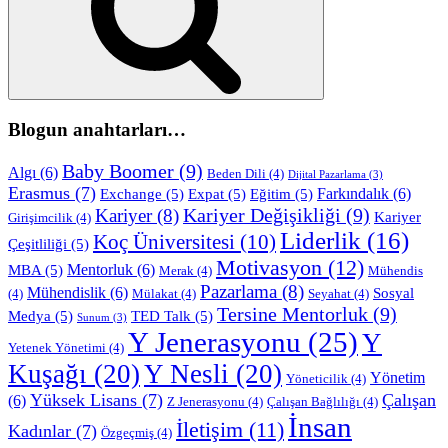
Blogun anahtarları…
Baby Boomer
(9)
Algı
(6)
Beden Dili
(4)
Dijital Pazarlama
(3)
Erasmus
(7)
Farkındalık
(6)
Exchange
(5)
Expat
(5)
Eğitim
(5)
Kariyer Değişikliği
(9)
Kariyer
(8)
Kariyer
Girişimcilik
(4)
Liderlik
(16)
Koç Üniversitesi
(10)
Çeşitliliği
(5)
Motivasyon
(12)
Mentorluk
(6)
MBA
(5)
Merak
(4)
Mühendis
Pazarlama
(8)
Mühendislik
(6)
Sosyal
(4)
Mülakat
(4)
Seyahat
(4)
Tersine Mentorluk
(9)
Medya
(5)
TED Talk
(5)
Sunum
(3)
Y Jenerasyonu
(25)
Y
Yetenek Yönetimi
(4)
Kuşağı
(20)
Y Nesli
(20)
Yönetim
Yöneticilik
(4)
Yüksek Lisans
(7)
Çalışan
(6)
Z Jenerasyonu
(4)
Çalışan Bağlılığı
(4)
İnsan
İletişim
(11)
Kadınlar
(7)
Özgeçmiş
(4)