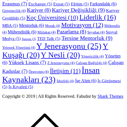
Erasmus
(7)
Farkındalık
(6)
Exchange
(5)
Expat
(5)
Eğitim
(5)
Kariyer Değişikliği
(9)
Kariyer
(8)
Kariyer
Girişimcilik
(4)
Liderlik
(16)
Koç Üniversitesi
(10)
Çeşitliliği
(5)
Motivasyon
(12)
Mentorluk
(6)
MBA
(5)
Merak
(4)
Mühendis
Pazarlama
(8)
Mühendislik
(6)
Sosyal
(4)
Mülakat
(4)
Seyahat
(4)
Tersine Mentorluk
(9)
Medya
(5)
TED Talk
(5)
Sunum
(3)
Y Jenerasyonu
(25)
Y
Yetenek Yönetimi
(4)
Kuşağı
(20)
Y Nesli
(20)
Yönetim
Yöneticilik
(4)
Yüksek Lisans
(7)
Çalışan
(6)
Z Jenerasyonu
(4)
Çalışan Bağlılığı
(4)
İnsan
İletişim
(11)
Kadınlar
(7)
Özgeçmiş
(4)
Kaynakları
(23)
İşe Alım
(6)
İş Görüşmesi
İşbirliği
(4)
(5)
İş Kıyafeti
(5)
Copyright © 2019 | All Rights Reserved. Fabulist by
Shark Themes