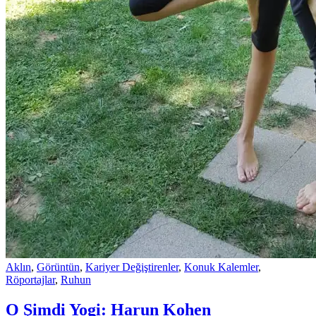
Aklın
,
Görüntün
,
Kariyer Değiştirenler
,
Konuk Kalemler
,
Röportajlar
,
Ruhun
O Şimdi Yogi: Harun Kohen