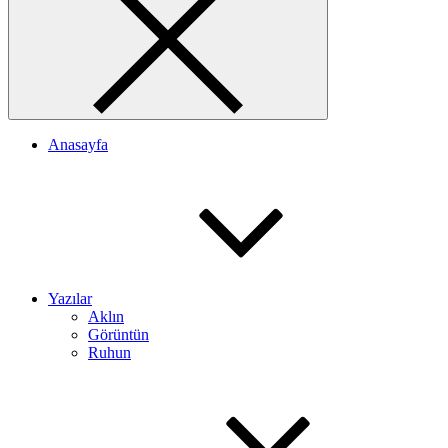
Anasayfa
Yazılar
Aklın
Görüntün
Ruhun