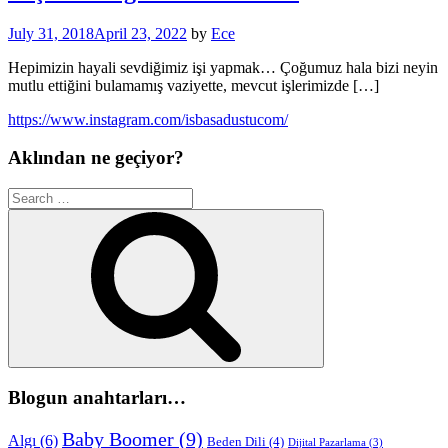
July 31, 2018
April 23, 2022
by
Ece
Hepimizin hayali sevdiğimiz işi yapmak… Çoğumuz hala bizi neyin
mutlu ettiğini bulamamış vaziyette, mevcut işlerimizde […]
https://www.instagram.com/isbasadustucom/
Aklından ne geçiyor?
Search
for:
Search
Blogun anahtarları…
Baby Boomer
(9)
Algı
(6)
Beden Dili
(4)
Dijital Pazarlama
(3)