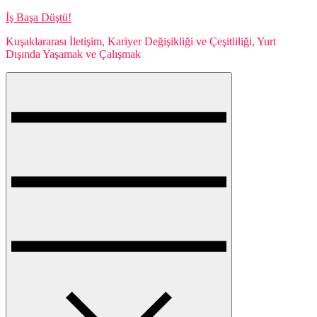
Skip
İş Başa Düştü!
to
Kuşaklararası İletişim, Kariyer Değişikliği ve Çeşitliliği, Yurt
content
Dışında Yaşamak ve Çalışmak
Menu