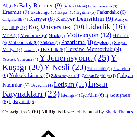
Baby Boomer
(9)
Algı
(6)
Beden Dili
(4)
Dijital Pazarlama
(3)
Erasmus
(7)
Farkındalık
(6)
Exchange
(5)
Expat
(5)
Eğitim
(5)
Kariyer Değişikliği
(9)
Kariyer
(8)
Kariyer
Girişimcilik
(4)
Liderlik
(16)
Koç Üniversitesi
(10)
Çeşitliliği
(5)
Motivasyon
(12)
Mentorluk
(6)
MBA
(5)
Merak
(4)
Mühendis
Pazarlama
(8)
Mühendislik
(6)
Sosyal
(4)
Mülakat
(4)
Seyahat
(4)
Tersine Mentorluk
(9)
Medya
(5)
TED Talk
(5)
Sunum
(3)
Y Jenerasyonu
(25)
Y
Yetenek Yönetimi
(4)
Kuşağı
(20)
Y Nesli
(20)
Yönetim
Yöneticilik
(4)
Yüksek Lisans
(7)
Çalışan
(6)
Z Jenerasyonu
(4)
Çalışan Bağlılığı
(4)
İnsan
İletişim
(11)
Kadınlar
(7)
Özgeçmiş
(4)
Kaynakları
(23)
İşe Alım
(6)
İş Görüşmesi
İşbirliği
(4)
(5)
İş Kıyafeti
(5)
Copyright © 2019 | All Rights Reserved. Fabulist by
Shark Themes