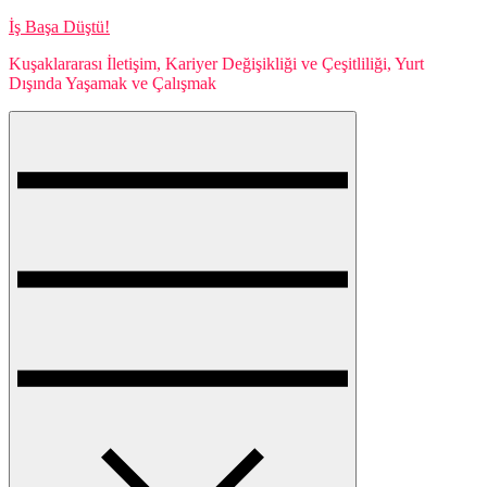
Skip
İş Başa Düştü!
to
Kuşaklararası İletişim, Kariyer Değişikliği ve Çeşitliliği, Yurt
content
Dışında Yaşamak ve Çalışmak
Menu