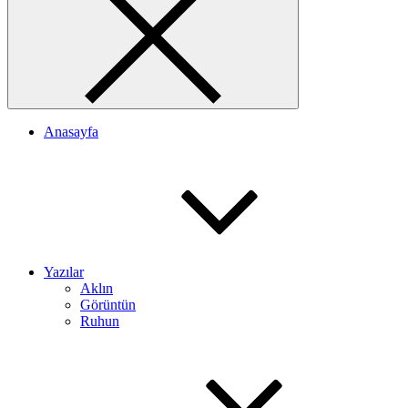
Anasayfa
Yazılar
Aklın
Görüntün
Ruhun