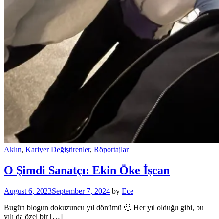
Aklın
,
Kariyer Değiştirenler
,
Röportajlar
O Şimdi Sanatçı: Ekin Öke İşcan
August 6, 2023
September 7, 2024
by
Ece
Bugün blogun dokuzuncu yıl dönümü 🙂 Her yıl olduğu gibi, bu
yılı da özel bir […]