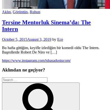
Aklın
,
Görüntün
,
Ruhun
Tersine Mentorluk Sinema’da: The
Intern
October 5, 2015
August 3, 2019
by
Ece
Bu hafta gittiğim, keyifle izlediğim bir komedi oldu The Intern.
Başrollerde Robert De Niro ve […]
https://www.instagram.com/isbasadustucom/
Aklından ne geçiyor?
Search
for:
Search