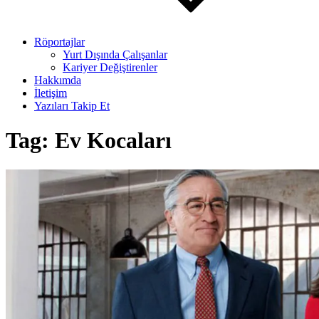
Röportajlar
Yurt Dışında Çalışanlar
Kariyer Değiştirenler
Hakkımda
İletişim
Yazıları Takip Et
Tag:
Ev Kocaları