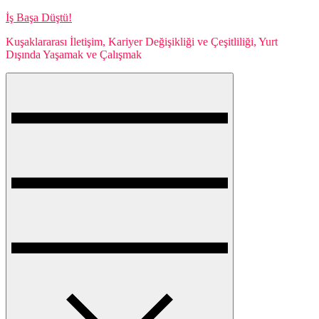
Skip
İş Başa Düştü!
to
Kuşaklararası İletişim, Kariyer Değişikliği ve Çeşitliliği, Yurt
content
Dışında Yaşamak ve Çalışmak
Menu