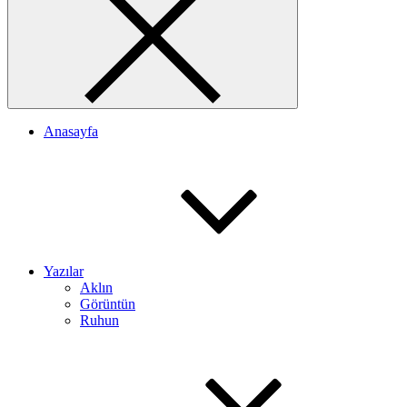
Anasayfa
Yazılar
Aklın
Görüntün
Ruhun