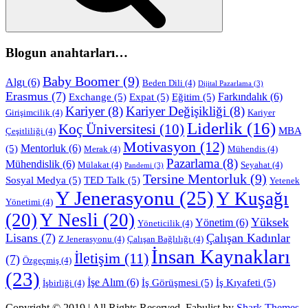
Blogun anahtarları…
Baby Boomer
(9)
Algı
(6)
Beden Dili
(4)
Dijital Pazarlama
(3)
Erasmus
(7)
Farkındalık
(6)
Exchange
(5)
Expat
(5)
Eğitim
(5)
Kariyer
(8)
Kariyer Değişikliği
(8)
Girişimcilik
(4)
Kariyer
Liderlik
(16)
Koç Üniversitesi
(10)
MBA
Çeşitliliği
(4)
Motivasyon
(12)
Mentorluk
(6)
(5)
Merak
(4)
Mühendis
(4)
Pazarlama
(8)
Mühendislik
(6)
Mülakat
(4)
Seyahat
(4)
Pandemi
(3)
Tersine Mentorluk
(9)
Sosyal Medya
(5)
TED Talk
(5)
Yetenek
Y Jenerasyonu
(25)
Y Kuşağı
Yönetimi
(4)
(20)
Y Nesli
(20)
Yüksek
Yönetim
(6)
Yöneticilik
(4)
Lisans
(7)
Çalışan Kadınlar
Z Jenerasyonu
(4)
Çalışan Bağlılığı
(4)
İnsan Kaynakları
İletişim
(11)
(7)
Özgeçmiş
(4)
(23)
İşe Alım
(6)
İş Görüşmesi
(5)
İş Kıyafeti
(5)
İşbirliği
(4)
Copyright © 2019 | All Rights Reserved. Fabulist by
Shark Themes