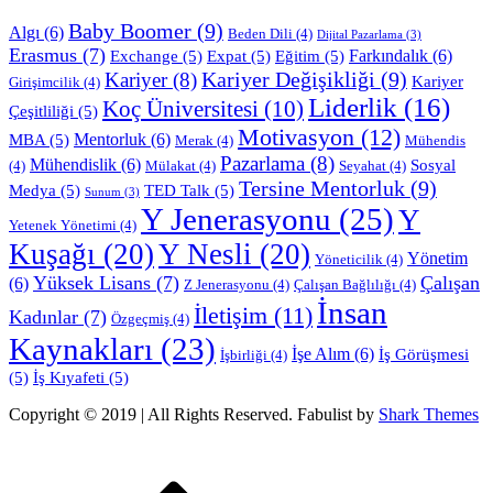
Baby Boomer
(9)
Algı
(6)
Beden Dili
(4)
Dijital Pazarlama
(3)
Erasmus
(7)
Farkındalık
(6)
Exchange
(5)
Expat
(5)
Eğitim
(5)
Kariyer Değişikliği
(9)
Kariyer
(8)
Kariyer
Girişimcilik
(4)
Liderlik
(16)
Koç Üniversitesi
(10)
Çeşitliliği
(5)
Motivasyon
(12)
Mentorluk
(6)
MBA
(5)
Merak
(4)
Mühendis
Pazarlama
(8)
Mühendislik
(6)
Sosyal
(4)
Mülakat
(4)
Seyahat
(4)
Tersine Mentorluk
(9)
Medya
(5)
TED Talk
(5)
Sunum
(3)
Y Jenerasyonu
(25)
Y
Yetenek Yönetimi
(4)
Kuşağı
(20)
Y Nesli
(20)
Yönetim
Yöneticilik
(4)
Yüksek Lisans
(7)
Çalışan
(6)
Z Jenerasyonu
(4)
Çalışan Bağlılığı
(4)
İnsan
İletişim
(11)
Kadınlar
(7)
Özgeçmiş
(4)
Kaynakları
(23)
İşe Alım
(6)
İş Görüşmesi
İşbirliği
(4)
(5)
İş Kıyafeti
(5)
Copyright © 2019 | All Rights Reserved. Fabulist by
Shark Themes