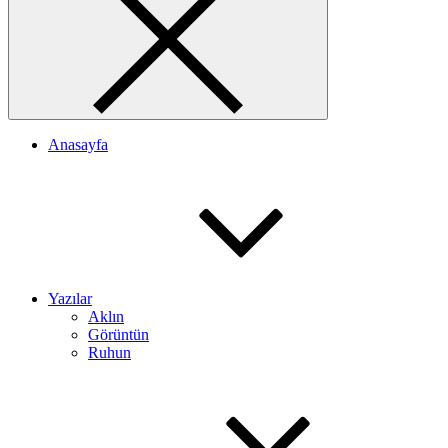
Anasayfa
Yazılar
Aklın
Görüntün
Ruhun