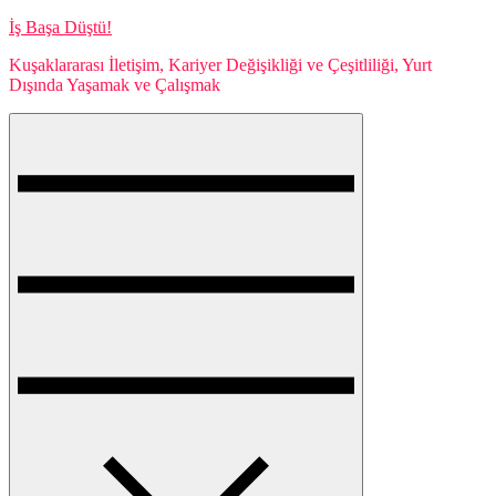
Skip
İş Başa Düştü!
to
Kuşaklararası İletişim, Kariyer Değişikliği ve Çeşitliliği, Yurt
content
Dışında Yaşamak ve Çalışmak
Menu