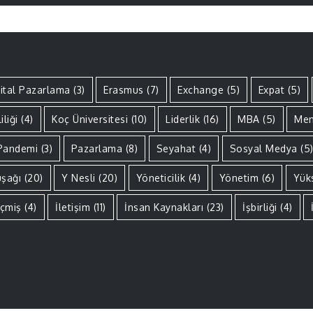
jital Pazarlama
(3)
Erasmus
(7)
Exchange
(5)
Expat
(5)
iliği
(4)
Koç Üniversitesi
(10)
Liderlik
(16)
MBA
(5)
Men
Pandemi
(3)
Pazarlama
(8)
Seyahat
(4)
Sosyal Medya
(5
uşağı
(20)
Y Nesli
(20)
Yöneticilik
(4)
Yönetim
(6)
Yük
çmiş
(4)
İletişim
(11)
İnsan Kaynakları
(23)
İşbirliği
(4)