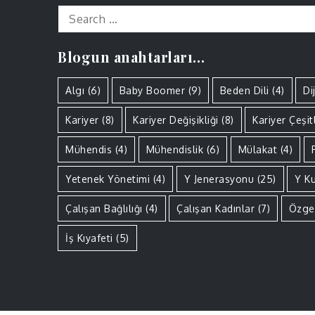
Search
for:
Blogun anahtarları…
Algı
(6)
Baby Boomer
(9)
Beden Dili
(4)
Di
Kariyer
(8)
Kariyer Değişikliği
(8)
Kariyer Çeşitl
Mühendis
(4)
Mühendislik
(6)
Mülakat
(4)
Yetenek Yönetimi
(4)
Y Jenerasyonu
(25)
Y K
Çalışan Bağlılığı
(4)
Çalışan Kadınlar
(7)
Özge
İş Kıyafeti
(5)