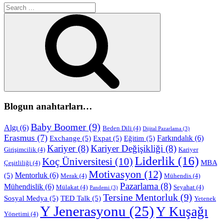
Search
for:
Search
Blogun anahtarları…
Baby Boomer
(9)
Algı
(6)
Beden Dili
(4)
Dijital Pazarlama
(3)
Erasmus
(7)
Farkındalık
(6)
Exchange
(5)
Expat
(5)
Eğitim
(5)
Kariyer
(8)
Kariyer Değişikliği
(8)
Girişimcilik
(4)
Kariyer
Liderlik
(16)
Koç Üniversitesi
(10)
MBA
Çeşitliliği
(4)
Motivasyon
(12)
Mentorluk
(6)
(5)
Merak
(4)
Mühendis
(4)
Pazarlama
(8)
Mühendislik
(6)
Mülakat
(4)
Seyahat
(4)
Pandemi
(3)
Tersine Mentorluk
(9)
Sosyal Medya
(5)
TED Talk
(5)
Yetenek
Y Jenerasyonu
(25)
Y Kuşağı
Yönetimi
(4)