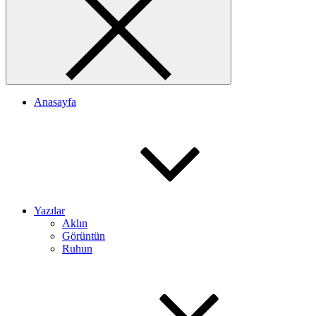
Anasayfa
Yazılar
Aklın
Görüntün
Ruhun