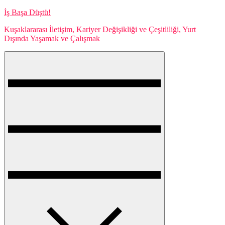
Skip
İş Başa Düştü!
to
Kuşaklararası İletişim, Kariyer Değişikliği ve Çeşitliliği, Yurt
content
Dışında Yaşamak ve Çalışmak
Menu