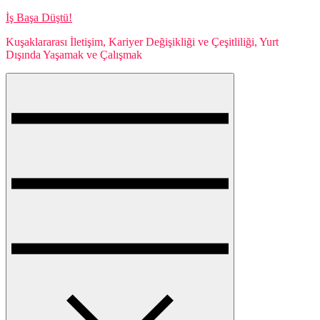
Skip
İş Başa Düştü!
to
Kuşaklararası İletişim, Kariyer Değişikliği ve Çeşitliliği, Yurt
content
Dışında Yaşamak ve Çalışmak
Menu