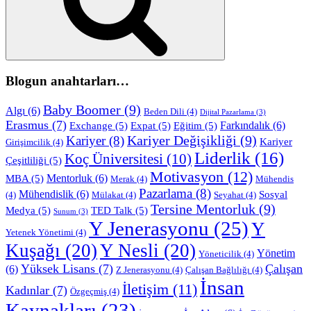
Blogun anahtarları…
Baby Boomer
(9)
Algı
(6)
Beden Dili
(4)
Dijital Pazarlama
(3)
Erasmus
(7)
Farkındalık
(6)
Exchange
(5)
Expat
(5)
Eğitim
(5)
Kariyer Değişikliği
(9)
Kariyer
(8)
Kariyer
Girişimcilik
(4)
Liderlik
(16)
Koç Üniversitesi
(10)
Çeşitliliği
(5)
Motivasyon
(12)
Mentorluk
(6)
MBA
(5)
Merak
(4)
Mühendis
Pazarlama
(8)
Mühendislik
(6)
Sosyal
(4)
Mülakat
(4)
Seyahat
(4)
Tersine Mentorluk
(9)
Medya
(5)
TED Talk
(5)
Sunum
(3)
Y Jenerasyonu
(25)
Y
Yetenek Yönetimi
(4)
Kuşağı
(20)
Y Nesli
(20)
Yönetim
Yöneticilik
(4)
Yüksek Lisans
(7)
Çalışan
(6)
Z Jenerasyonu
(4)
Çalışan Bağlılığı
(4)
İnsan
İletişim
(11)
Kadınlar
(7)
Özgeçmiş
(4)
Kaynakları
(23)