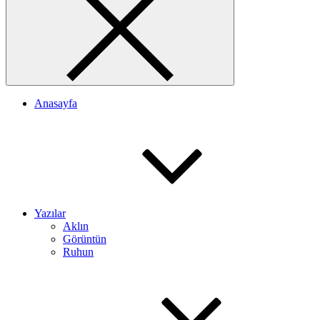
Anasayfa
Yazılar
Aklın
Görüntün
Ruhun