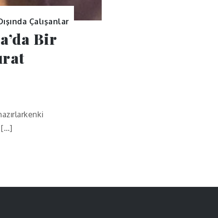
Dışında Çalışanlar
a’da Bir
ırat
azırlarkenki
 […]