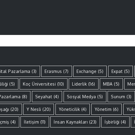
jital Pazarlama
(3)
Erasmus
(7)
Exchange
(5)
Expat
(5)
iliği
(5)
Koç Üniversitesi
(10)
Liderlik
(16)
MBA
(5)
Men
Pazarlama
(8)
Seyahat
(4)
Sosyal Medya
(5)
Sunum
(3)
uşağı
(20)
Y Nesli
(20)
Yöneticilik
(4)
Yönetim
(6)
Yük
çmiş
(4)
İletişim
(11)
İnsan Kaynakları
(23)
İşbirliği
(4)