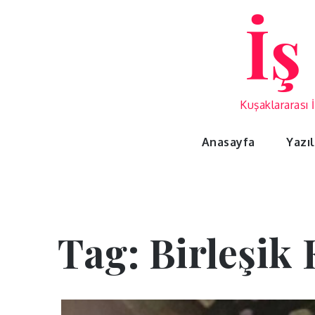
Skip
İş
to
content
Kuşaklararası 
Anasayfa
Yazı
Tag:
Birleşik 