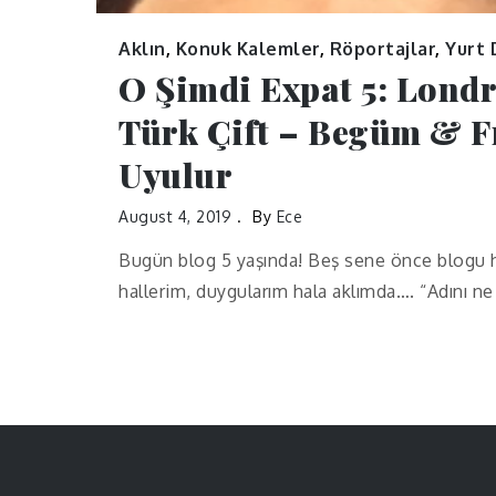
Aklın
,
Konuk Kalemler
,
Röportajlar
,
Yurt 
O Şimdi Expat 5: Londr
Türk Çift – Begüm & F
Uyulur
August 4, 2019
By
Ece
Bugün blog 5 yaşında! Beş sene önce blogu h
hallerim, duygularım hala aklımda…. “Adını ne