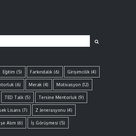
Search
Eğitim
(5)
Farkındalık
(6)
Girişimcilik
(4)
torluk
(6)
Merak
(4)
Motivasyon
(12)
TED Talk
(5)
Tersine Mentorluk
(9)
sek Lisans
(7)
Z Jenerasyonu
(4)
İşe Alım
(6)
İş Görüşmesi
(5)