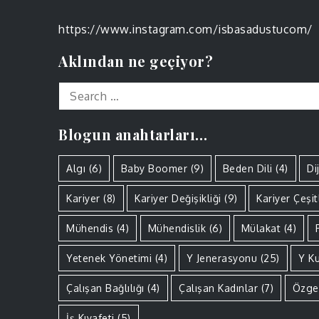
https://www.instagram.com/isbasadustucom/
Aklından ne geçiyor?
Search
for:
Blogun anahtarları…
Algı
(6)
Baby Boomer
(9)
Beden Dili
(4)
Di
Kariyer
(8)
Kariyer Değişikliği
(9)
Kariyer Çeşitl
Mühendis
(4)
Mühendislik
(6)
Mülakat
(4)
Yetenek Yönetimi
(4)
Y Jenerasyonu
(25)
Y K
Çalışan Bağlılığı
(4)
Çalışan Kadınlar
(7)
Özge
İş Kıyafeti
(5)