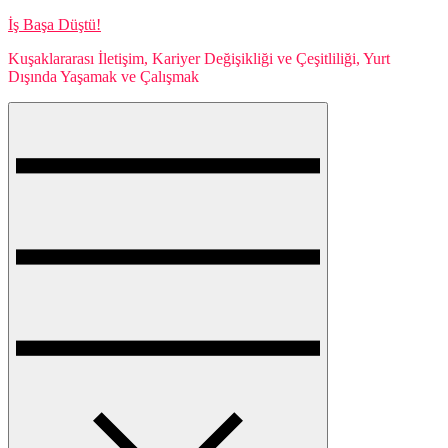
Skip
İş Başa Düştü!
to
Kuşaklararası İletişim, Kariyer Değişikliği ve Çeşitliliği, Yurt
content
Dışında Yaşamak ve Çalışmak
Menu