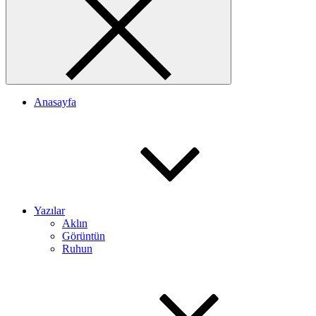
Anasayfa
Yazılar
Aklın
Görüntün
Ruhun