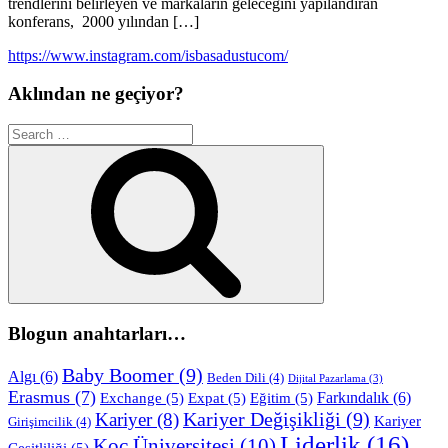
trendlerini belirleyen ve markaların geleceğini yapılandıran
konferans, 2000 yılından […]
https://www.instagram.com/isbasadustucom/
Aklından ne geçiyor?
Search
for:
Search
Blogun anahtarları…
Baby Boomer
(9)
Algı
(6)
Beden Dili
(4)
Dijital Pazarlama
(3)
Erasmus
(7)
Farkındalık
(6)
Exchange
(5)
Expat
(5)
Eğitim
(5)
Kariyer Değişikliği
(9)
Kariyer
(8)
Kariyer
Girişimcilik
(4)
Liderlik
(16)
Koç Üniversitesi
(10)
Çeşitliliği
(5)