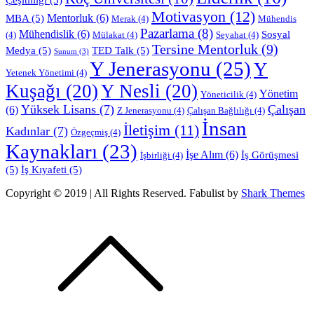
Motivasyon
(12)
Mentorluk
(6)
MBA
(5)
Merak
(4)
Mühendis
Pazarlama
(8)
Mühendislik
(6)
Sosyal
(4)
Mülakat
(4)
Seyahat
(4)
Tersine Mentorluk
(9)
Medya
(5)
TED Talk
(5)
Sunum
(3)
Y Jenerasyonu
(25)
Y
Yetenek Yönetimi
(4)
Kuşağı
(20)
Y Nesli
(20)
Yönetim
Yöneticilik
(4)
Yüksek Lisans
(7)
Çalışan
(6)
Z Jenerasyonu
(4)
Çalışan Bağlılığı
(4)
İnsan
İletişim
(11)
Kadınlar
(7)
Özgeçmiş
(4)
Kaynakları
(23)
İşe Alım
(6)
İş Görüşmesi
İşbirliği
(4)
(5)
İş Kıyafeti
(5)
Copyright © 2019 | All Rights Reserved. Fabulist by
Shark Themes