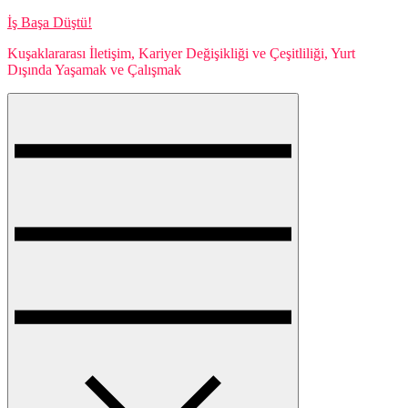
Skip
İş Başa Düştü!
to
Kuşaklararası İletişim, Kariyer Değişikliği ve Çeşitliliği, Yurt
content
Dışında Yaşamak ve Çalışmak
Menu