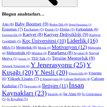
Blogun anahtarları…
Baby Boomer
(9)
Algı
(6)
Beden Dili
(4)
Dijital Pazarlama
(3)
Erasmus
(7)
Farkındalık
(6)
Exchange
(5)
Expat
(5)
Eğitim
(5)
Kariyer Değişikliği
(9)
Kariyer
(8)
Kariyer
Girişimcilik
(4)
Liderlik
(16)
Koç Üniversitesi
(10)
Çeşitliliği
(5)
Motivasyon
(12)
Mentorluk
(6)
MBA
(5)
Merak
(4)
Mühendis
Pazarlama
(8)
Mühendislik
(6)
Sosyal
(4)
Mülakat
(4)
Seyahat
(4)
Tersine Mentorluk
(9)
Medya
(5)
TED Talk
(5)
Sunum
(3)
Y Jenerasyonu
(25)
Y
Yetenek Yönetimi
(4)
Kuşağı
(20)
Y Nesli
(20)
Yönetim
Yöneticilik
(4)
Yüksek Lisans
(7)
Çalışan
(6)
Z Jenerasyonu
(4)
Çalışan Bağlılığı
(4)
İnsan
İletişim
(11)
Kadınlar
(7)
Özgeçmiş
(4)
Kaynakları
(23)
İşe Alım
(6)
İş Görüşmesi
İşbirliği
(4)
(5)
İş Kıyafeti
(5)