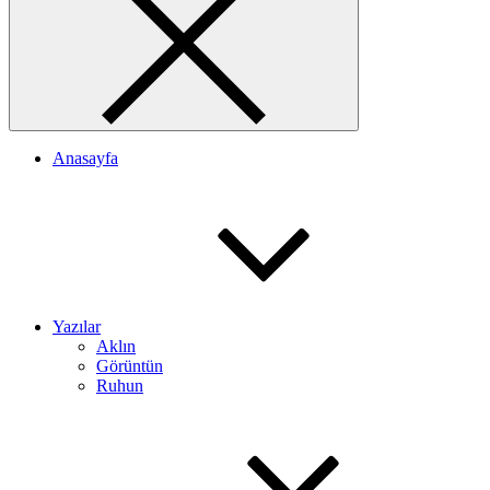
Anasayfa
Yazılar
Aklın
Görüntün
Ruhun