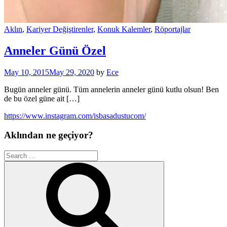
Aklın
,
Kariyer Değiştirenler
,
Konuk Kalemler
,
Röportajlar
Anneler Günü Özel
May 10, 2015
May 29, 2020
by
Ece
Bugün anneler günü. Tüm annelerin anneler günü kutlu olsun! Ben
de bu özel güne ait […]
https://www.instagram.com/isbasadustucom/
Aklından ne geçiyor?
Search
for:
Search