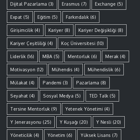
Dijital Pazarlama
(3)
Erasmus
(7)
Exchange
(5)
Expat
(5)
Eğitim
(5)
Farkındalık
(6)
Girişimcilik
(4)
Kariyer
(8)
Kariyer Değişikliği
(8)
Kariyer Çeşitliliği
(4)
Koç Üniversitesi
(10)
Liderlik
(16)
MBA
(5)
Mentorluk
(6)
Merak
(4)
Motivasyon
(12)
Mühendis
(4)
Mühendislik
(6)
Mülakat
(4)
Pandemi
(3)
Pazarlama
(8)
Seyahat
(4)
Sosyal Medya
(5)
TED Talk
(5)
Tersine Mentorluk
(9)
Yetenek Yönetimi
(4)
Y Jenerasyonu
(25)
Y Kuşağı
(20)
Y Nesli
(20)
Yöneticilik
(4)
Yönetim
(6)
Yüksek Lisans
(7)