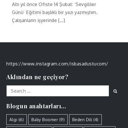
Altı yıl önce Ofiste 14 Şubat: ‘Sevgililer
Günü’ Eğitimi başlıklı bir yazı yazmıştım.
Çalışanların işyerinde […]
https://www.instagram.com/isbasadustucom/
Aklından ne geçiyor?
Search
Sear
for:
Blogun anahtarları…
Algı
(6)
Baby Boomer
(9)
Beden Dili
(4)