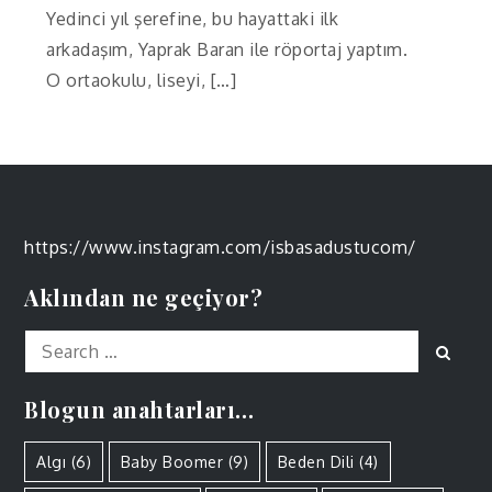
Yedinci yıl şerefine, bu hayattaki ilk
arkadaşım, Yaprak Baran ile röportaj yaptım.
O ortaokulu, liseyi, […]
https://www.instagram.com/isbasadustucom/
Aklından ne geçiyor?
Search
Sear
for:
Blogun anahtarları…
Algı
(6)
Baby Boomer
(9)
Beden Dili
(4)