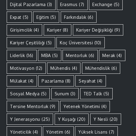
Dijital Pazarlama
(3)
Erasmus
(7)
Exchange
(5)
Expat
(5)
Eğitim
(5)
Farkındalık
(6)
Girişimcilik
(4)
Kariyer
(8)
Kariyer Değişikliği
(9)
Kariyer Çeşitliliği
(5)
Koç Üniversitesi
(10)
Liderlik
(16)
MBA
(5)
Mentorluk
(6)
Merak
(4)
Motivasyon
(12)
Mühendis
(4)
Mühendislik
(6)
Mülakat
(4)
Pazarlama
(8)
Seyahat
(4)
Sosyal Medya
(5)
Sunum
(3)
TED Talk
(5)
Tersine Mentorluk
(9)
Yetenek Yönetimi
(4)
Y Jenerasyonu
(25)
Y Kuşağı
(20)
Y Nesli
(20)
Yöneticilik
(4)
Yönetim
(6)
Yüksek Lisans
(7)