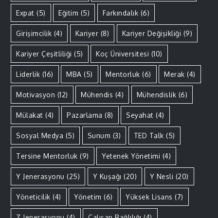
Expat
(5)
Eğitim
(5)
Farkındalık
(6)
Girişimcilik
(4)
Kariyer
(8)
Kariyer Değişikliği
(9)
Kariyer Çeşitliliği
(5)
Koç Üniversitesi
(10)
Liderlik
(16)
MBA
(5)
Mentorluk
(6)
Merak
(4)
Motivasyon
(12)
Mühendis
(4)
Mühendislik
(6)
Mülakat
(4)
Pazarlama
(8)
Seyahat
(4)
Sosyal Medya
(5)
Sunum
(3)
TED Talk
(5)
Tersine Mentorluk
(9)
Yetenek Yönetimi
(4)
Y Jenerasyonu
(25)
Y Kuşağı
(20)
Y Nesli
(20)
Yöneticilik
(4)
Yönetim
(6)
Yüksek Lisans
(7)
Z Jenerasyonu
(4)
Çalışan Bağlılığı
(4)