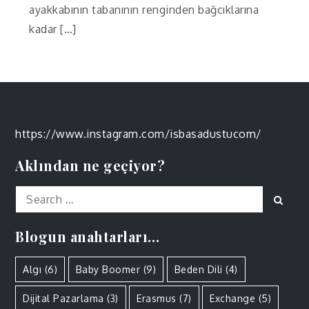
ayakkabının tabanının renginden bağcıklarına
kadar […]
https://www.instagram.com/isbasadustucom/
Aklından ne geçiyor?
Search
Sear
for:
Blogun anahtarları…
Algı
(6)
Baby Boomer
(9)
Beden Dili
(4)
Dijital Pazarlama
(3)
Erasmus
(7)
Exchange
(5)