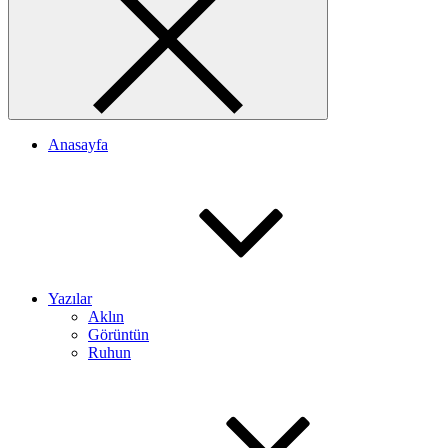
Anasayfa
Yazılar
Aklın
Görüntün
Ruhun