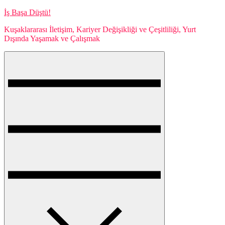
Skip
İş Başa Düştü!
to
Kuşaklararası İletişim, Kariyer Değişikliği ve Çeşitliliği, Yurt
content
Dışında Yaşamak ve Çalışmak
Menu