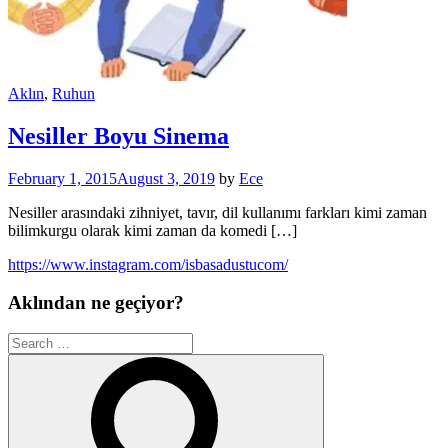
Aklın
,
Ruhun
Nesiller Boyu Sinema
February 1, 2015
August 3, 2019
by
Ece
Nesiller arasındaki zihniyet, tavır, dil kullanımı farkları kimi zaman
bilimkurgu olarak kimi zaman da komedi […]
https://www.instagram.com/isbasadustucom/
Aklından ne geçiyor?
Search
for:
Search