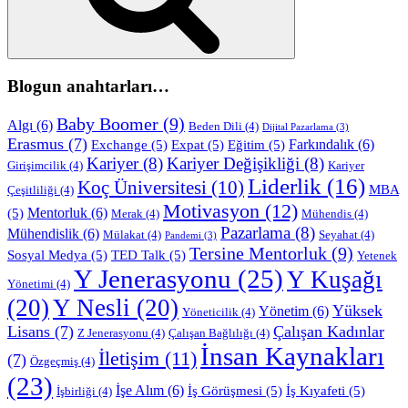
Blogun anahtarları…
Baby Boomer
(9)
Algı
(6)
Beden Dili
(4)
Dijital Pazarlama
(3)
Erasmus
(7)
Farkındalık
(6)
Exchange
(5)
Expat
(5)
Eğitim
(5)
Kariyer
(8)
Kariyer Değişikliği
(8)
Girişimcilik
(4)
Kariyer
Liderlik
(16)
Koç Üniversitesi
(10)
MBA
Çeşitliliği
(4)
Motivasyon
(12)
Mentorluk
(6)
(5)
Merak
(4)
Mühendis
(4)
Pazarlama
(8)
Mühendislik
(6)
Mülakat
(4)
Seyahat
(4)
Pandemi
(3)
Tersine Mentorluk
(9)
Sosyal Medya
(5)
TED Talk
(5)
Yetenek
Y Jenerasyonu
(25)
Y Kuşağı
Yönetimi
(4)
(20)
Y Nesli
(20)
Yüksek
Yönetim
(6)
Yöneticilik
(4)
Lisans
(7)
Çalışan Kadınlar
Z Jenerasyonu
(4)
Çalışan Bağlılığı
(4)
İnsan Kaynakları
İletişim
(11)
(7)
Özgeçmiş
(4)
(23)
İşe Alım
(6)
İş Görüşmesi
(5)
İş Kıyafeti
(5)
İşbirliği
(4)