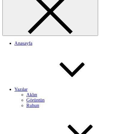
Anasayfa
Yazılar
Aklın
Görüntün
Ruhun