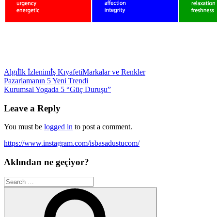
Algı
İlk İzlenim
İş Kıyafeti
Markalar ve Renkler
Post
Pazarlamanın 5 Yeni Trendi
Kurumsal Yogada 5 “Güç Duruşu”
navigation
Leave a Reply
You must be
logged in
to post a comment.
https://www.instagram.com/isbasadustucom/
Aklından ne geçiyor?
Search
for:
Search