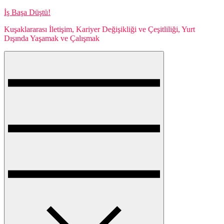
Skip
İş Başa Düştü!
to
Kuşaklararası İletişim, Kariyer Değişikliği ve Çeşitliliği, Yurt
content
Dışında Yaşamak ve Çalışmak
Menu