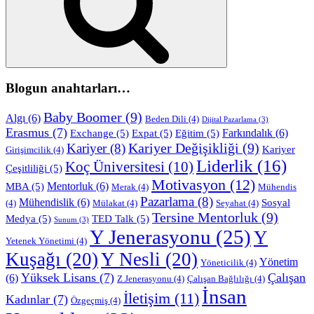
Blogun anahtarları…
Baby Boomer
(9)
Algı
(6)
Beden Dili
(4)
Dijital Pazarlama
(3)
Erasmus
(7)
Farkındalık
(6)
Exchange
(5)
Expat
(5)
Eğitim
(5)
Kariyer Değişikliği
(9)
Kariyer
(8)
Kariyer
Girişimcilik
(4)
Liderlik
(16)
Koç Üniversitesi
(10)
Çeşitliliği
(5)
Motivasyon
(12)
Mentorluk
(6)
MBA
(5)
Merak
(4)
Mühendis
Pazarlama
(8)
Mühendislik
(6)
Sosyal
(4)
Mülakat
(4)
Seyahat
(4)
Tersine Mentorluk
(9)
Medya
(5)
TED Talk
(5)
Sunum
(3)
Y Jenerasyonu
(25)
Y
Yetenek Yönetimi
(4)
Kuşağı
(20)
Y Nesli
(20)
Yönetim
Yöneticilik
(4)
Yüksek Lisans
(7)
Çalışan
(6)
Z Jenerasyonu
(4)
Çalışan Bağlılığı
(4)
İnsan
İletişim
(11)
Kadınlar
(7)
Özgeçmiş
(4)