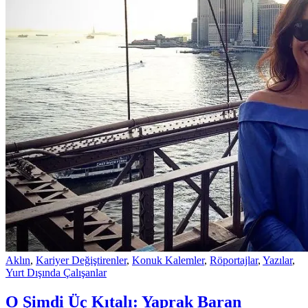
Aklın
,
Kariyer Değiştirenler
,
Konuk Kalemler
,
Röportajlar
,
Yazılar
,
Yurt Dışında Çalışanlar
O Şimdi Üç Kıtalı: Yaprak Baran