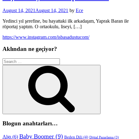
August 14, 2021
August 14, 2021
by
Ece
Yedinci yıl şerefine, bu hayattaki ilk arkadaşım, Yaprak Baran ile
röportaj yaptım. O ortaokulu, liseyi, […]
https://www.instagram.com/isbasadustucom/
Aklından ne geçiyor?
Search
for:
Search
Blogun anahtarları…
Baby Boomer
(9)
Algı
(6)
Beden Dili
(4)
Dijital Pazarlama
(3)