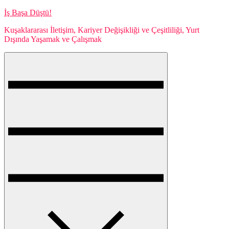
Skip
İş Başa Düştü!
to
Kuşaklararası İletişim, Kariyer Değişikliği ve Çeşitliliği, Yurt
content
Dışında Yaşamak ve Çalışmak
Menu