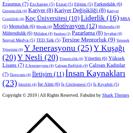
Erasmus
(7)
Farkındalık
(6)
Exchange
(5)
Expat
(5)
Eğitim
(5)
Kariyer
(8)
Kariyer Değişikliği
(8)
Girişimcilik
(4)
Kariyer
Liderlik
(16)
Koç Üniversitesi
(10)
MBA
Çeşitliliği
(4)
Motivasyon
(12)
Mentorluk
(6)
(5)
Merak
(4)
Mühendis
(4)
Pazarlama
(8)
Mühendislik
(6)
Mülakat
(4)
Seyahat
(4)
Pandemi
(3)
Tersine Mentorluk
(9)
Sosyal Medya
(5)
TED Talk
(5)
Yetenek
Y Jenerasyonu
(25)
Y Kuşağı
Yönetimi
(4)
(20)
Y Nesli
(20)
Yüksek
Yönetim
(6)
Yöneticilik
(4)
Lisans
(7)
Çalışan Kadınlar
Z Jenerasyonu
(4)
Çalışan Bağlılığı
(4)
İnsan Kaynakları
İletişim
(11)
(7)
Özgeçmiş
(4)
(23)
İşe Alım
(6)
İş Görüşmesi
(5)
İş Kıyafeti
(5)
İşbirliği
(4)
Copyright © 2019 | All Rights Reserved. Fabulist by
Shark Themes