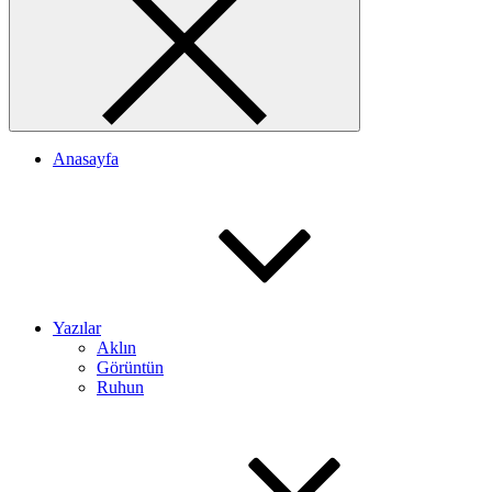
Anasayfa
Yazılar
Aklın
Görüntün
Ruhun