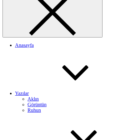
Anasayfa
Yazılar
Aklın
Görüntün
Ruhun