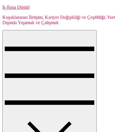
Skip
İş Başa Düştü!
to
Kuşaklararası İletişim, Kariyer Değişikliği ve Çeşitliliği, Yurt
content
Dışında Yaşamak ve Çalışmak
Menu