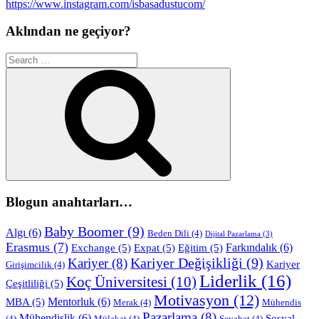
https://www.instagram.com/isbasadustucom/
Aklından ne geçiyor?
Search
for:
Search
Blogun anahtarları…
Baby Boomer
(9)
Algı
(6)
Beden Dili
(4)
Dijital Pazarlama
(3)
Erasmus
(7)
Farkındalık
(6)
Exchange
(5)
Expat
(5)
Eğitim
(5)
Kariyer Değişikliği
(9)
Kariyer
(8)
Kariyer
Girişimcilik
(4)
Liderlik
(16)
Koç Üniversitesi
(10)
Çeşitliliği
(5)
Motivasyon
(12)
Mentorluk
(6)
MBA
(5)
Merak
(4)
Mühendis
Pazarlama
(8)
Mühendislik
(6)
Sosyal
(4)
Mülakat
(4)
Seyahat
(4)