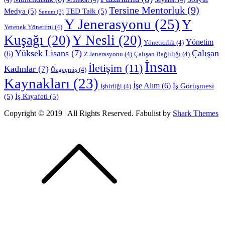
Tersine Mentorluk
(9)
Medya
(5)
TED Talk
(5)
Sunum
(3)
Y Jenerasyonu
(25)
Y
Yetenek Yönetimi
(4)
Kuşağı
(20)
Y Nesli
(20)
Yönetim
Yöneticilik
(4)
Yüksek Lisans
(7)
Çalışan
(6)
Z Jenerasyonu
(4)
Çalışan Bağlılığı
(4)
İnsan
İletişim
(11)
Kadınlar
(7)
Özgeçmiş
(4)
Kaynakları
(23)
İşe Alım
(6)
İş Görüşmesi
İşbirliği
(4)
(5)
İş Kıyafeti
(5)
Copyright © 2019 | All Rights Reserved. Fabulist by
Shark Themes