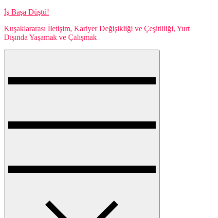
Skip
İş Başa Düştü!
to
Kuşaklararası İletişim, Kariyer Değişikliği ve Çeşitliliği, Yurt
content
Dışında Yaşamak ve Çalışmak
Menu