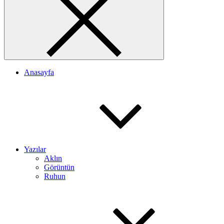
Anasayfa
Yazılar
Aklın
Görüntün
Ruhun