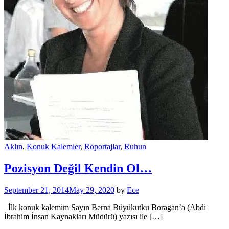
Aklın
,
Konuk Kalemler
,
Röportajlar
,
Ruhun
Pozisyon Değil Kendin Ol…
September 21, 2014
May 29, 2020
by
Ece
İlk konuk kalemim Sayın Berna Büyükutku Boragan’a (Abdi
İbrahim İnsan Kaynakları Müdürü) yazısı ile […]