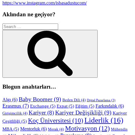
https://www.instagram.com/isbasadustucom/
Aklından ne geçiyor?
Search
for:
Search
Blogun anahtarları…
Baby Boomer
(9)
Algı
(6)
Beden Dili
(4)
Dijital Pazarlama
(3)
Erasmus
(7)
Farkındalık
(6)
Exchange
(5)
Expat
(5)
Eğitim
(5)
Kariyer Değişikliği
(9)
Kariyer
(8)
Kariyer
Girişimcilik
(4)
Liderlik
(16)
Koç Üniversitesi
(10)
Çeşitliliği
(5)
Motivasyon
(12)
Mentorluk
(6)
MBA
(5)
Merak
(4)
Mühendis