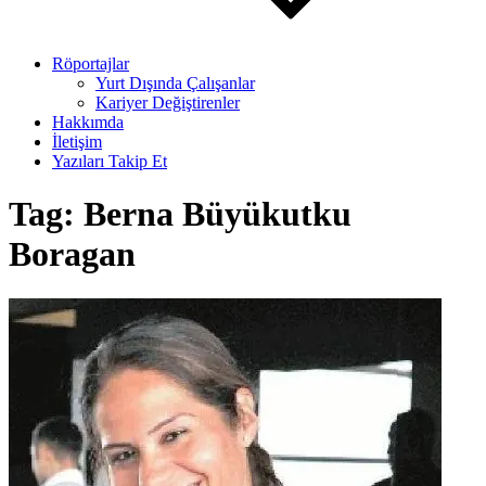
Röportajlar
Yurt Dışında Çalışanlar
Kariyer Değiştirenler
Hakkımda
İletişim
Yazıları Takip Et
Tag:
Berna Büyükutku
Boragan