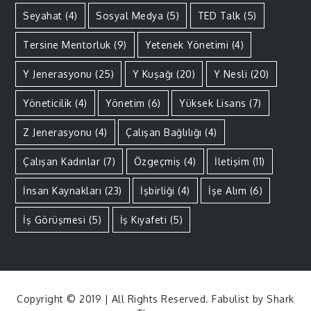
Seyahat
(4)
Sosyal Medya
(5)
TED Talk
(5)
Tersine Mentorluk
(9)
Yetenek Yönetimi
(4)
Y Jenerasyonu
(25)
Y Kuşağı
(20)
Y Nesli
(20)
Yöneticilik
(4)
Yönetim
(6)
Yüksek Lisans
(7)
Z Jenerasyonu
(4)
Çalışan Bağlılığı
(4)
Çalışan Kadınlar
(7)
Özgeçmiş
(4)
İletişim
(11)
İnsan Kaynakları
(23)
İşbirliği
(4)
İşe Alım
(6)
İş Görüşmesi
(5)
İş Kıyafeti
(5)
Copyright © 2019 | All Rights Reserved. Fabulist by
Shark