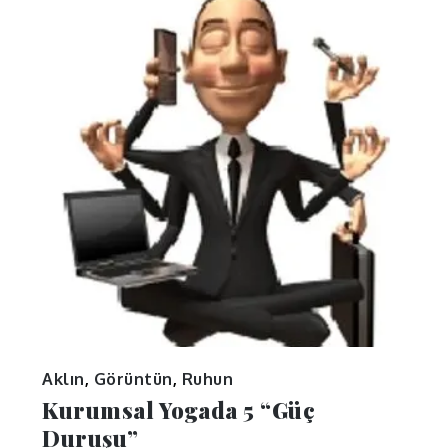
Aklın
,
Görüntün
,
Ruhun
Kurumsal Yogada 5 “Güç
Duruşu”