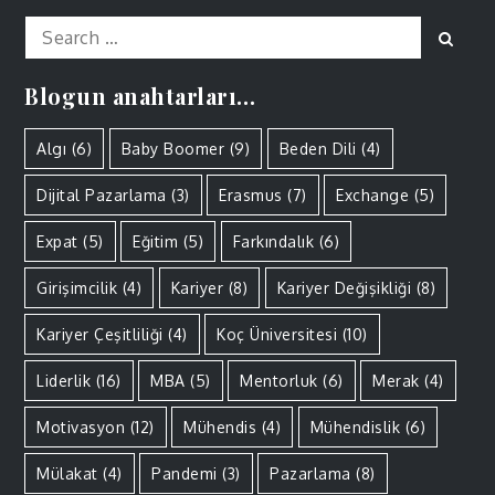
Search
Sear
for:
Blogun anahtarları…
Algı
(6)
Baby Boomer
(9)
Beden Dili
(4)
Dijital Pazarlama
(3)
Erasmus
(7)
Exchange
(5)
Expat
(5)
Eğitim
(5)
Farkındalık
(6)
Girişimcilik
(4)
Kariyer
(8)
Kariyer Değişikliği
(8)
Kariyer Çeşitliliği
(4)
Koç Üniversitesi
(10)
Liderlik
(16)
MBA
(5)
Mentorluk
(6)
Merak
(4)
Motivasyon
(12)
Mühendis
(4)
Mühendislik
(6)
Mülakat
(4)
Pandemi
(3)
Pazarlama
(8)